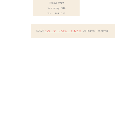
Today:
4019
Yesterday:
984
Total:
2831025
©2026
ベリ・デリごはん まるうま
. All Rights Reserved.