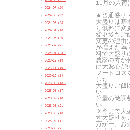
2024-08（21）
10月の入
2024-07（20）
★普通盛り
2024-06（22）
大盛りは基
2024-05（23）
り無料に変
2024-04（18）
変更後もご
2024-03（20）
変更の理由
2024-02（21）
が増えた為
料で大盛り
2024-01（23）
農家の方が
2023-12（18）
は
大変心が
2023-11（19）
フードロス
2023-10（19）
した
2023-09（18）
大盛りご飯
い
2023-08（17）
分量の微調
2023-07（18）
い
2023-06（21）
※今まで大
2023-05（18）
ず大盛りを
2023-04（17）
万が一、お
2023-03（21）