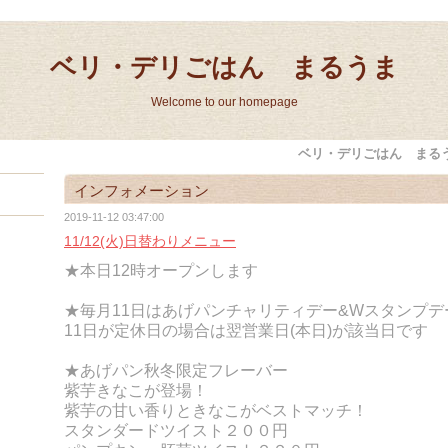
ベリ・デリごはん まるうま
Welcome to our homepage
ベリ・デリごはん まる
インフォメーション
2019-11-12 03:47:00
11/12(火)日替わりメニュー
★本日12時オープンします
★毎月11日はあげパンチャリティデー&Wスタンプデ
11日が定休日の場合は翌営業日(本日)が該当日です
★あげパン秋冬限定フレーバー
紫芋きなこが登場！
紫芋の甘い香りときなこがベストマッチ！
スタンダードツイスト２００円