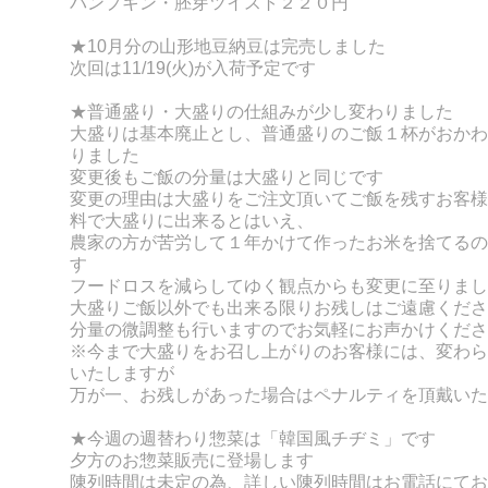
パンプキン・胚芽ツイスト２２０円
★10月分の
山形地豆納豆は完売しました
次回は11/19(火)が入荷予定です
★普通盛り・大盛りの仕組みが少し変わりました
大盛りは基本廃止とし、普通盛りのご飯１杯がおかわ
りました
変更後もご飯の分量は大盛りと同じです
変更の理由は大盛りをご注文頂いてご飯を残すお客様
料で大盛りに出来るとはいえ、
農家の方が苦労して１年かけて作ったお米を捨てるの
す
フードロスを減らしてゆく観点からも変更に至りまし
大盛りご飯以外でも出来る限りお残しはご遠慮くださ
分量の微調整も行いますのでお気軽にお声かけくださ
※今まで大盛りをお召し上がりのお客様には、変わら
いたしますが
万が一、お残しがあった場合はペナルティを頂戴いた
★今週の週替わり惣菜は「韓国風チヂミ」です
夕方のお惣菜販売に登場します
陳列時間は未定の為、詳しい陳列時間はお電話にてお