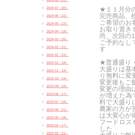
2024-08（21）
★１１月分
2024-07（20）
完売商品、
2024-06（22）
ご希望のお
2024-05（23）
お取り置き
2024-04（18）
尚、次回の
2024-03（20）
ご予約なし
2024-02（21）
す
2024-01（23）
★普通盛り
2023-12（18）
大盛りは基
2023-11（19）
り無料に変
2023-10（19）
変更後もご
2023-09（18）
変更の理由
が増えた為
2023-08（17）
料で大盛り
2023-07（18）
農家の方が
2023-06（21）
は
大変心が
2023-05（18）
フードロス
2023-04（17）
した
2023-03（21）