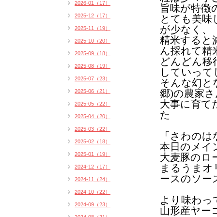
2026-01（17）
旨味が特徴
2025-12（17）
とても美味
が少なく、
2025-11（19）
精米すると
2025-10（20）
ん採れて精
2025-09（18）
どんどん移
2025-08（19）
していって
2025-07（23）
そんな幻と
2025-06（21）
郷
)
の農家さ
大事に育て
2025-05（22）
た
2025-04（20）
2025-03（22）
「さわのは
2025-02（18）
本日のメイ
2025-01（19）
大麦豚のロ
まるうまオ
2024-12（17）
ースのソー
2024-11（24）
2024-10（22）
より味わっ
2024-09（23）
山形産ヤー