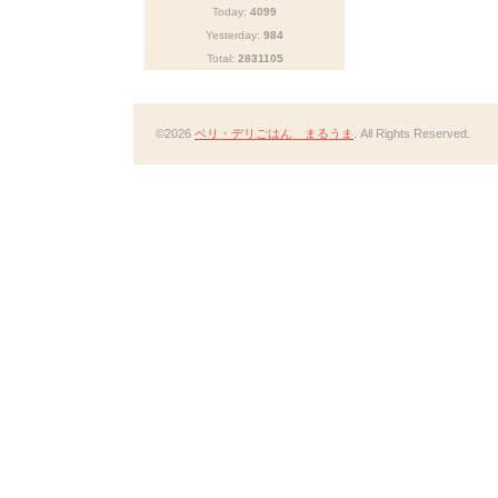
Today:
4099
Yesterday:
984
Total:
2831105
©2026
ベリ・デリごはん まるうま
. All Rights Reserved.