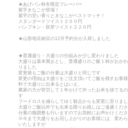
★あげパン秋冬限定フレーバー
紫芋きなこが登場！
紫芋の甘い香りときなこがベストマッチ！
スタンダードツイスト２００円
パンプキン・胚芽ツイスト２２０円
★山形地豆納豆の
12月予約分が
入荷しました
★普通盛り・大盛りの仕組みが少し変わりました
大盛りは基本廃止とし、普通盛りのご飯１杯がおかわ
りました
変更後もご飯の分量は大盛りと同じです
変更の理由は大盛りをご注文頂いてご飯を残すお客様
料で大盛りに出来るとはいえ、
農家の方が苦労して１年かけて作ったお米を捨てるの
す
フードロスを減らしてゆく観点からも変更に至りまし
大盛りご飯以外でも出来る限りお残しはご遠慮くださ
分量の微調整も行いますのでお気軽にお声かけくださ
※今まで大盛りをお召し上がりのお客様には、変わら
いたしますが