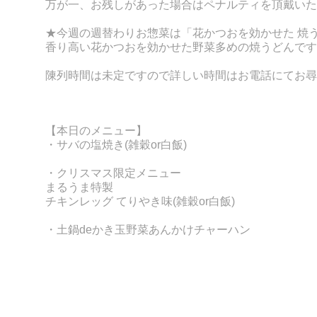
万が一、お残しがあった場合はペナルティを頂戴いた
★今週の週替わりお惣菜は「花かつおを効かせた 焼
香り高い花かつおを効かせた野菜多めの焼うどんです
陳列時間は未定ですので
詳しい時間はお電話にてお尋
【本日のメニュー】
・サバの塩焼き
(雑穀or白飯)
・クリスマス限定メニュー
まるうま特製
チキンレッグ てりやき味
(
雑穀or白飯)
・土鍋deかき玉野菜あんかけチャーハン