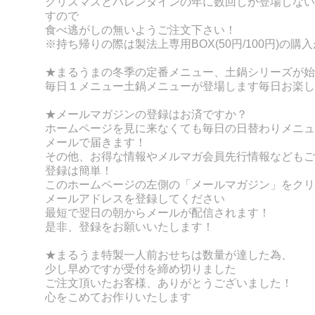
クリスマスとバレンタインの年に数回しか登場しない
すので
食べ逃がしの無いようご注文下さい！
※持ち帰りの際は製法上専用BOX(50円/100円)の購
★まるうまの冬季の定番メニュー、土鍋シリーズが始
毎日１メニュー土鍋メニューが登場します
毎日お楽し
★メールマガジンの登録はお済ですか？
ホームページを見に来なくても毎日の日替わりメニュ
メールで届きます！
その他、お得な情報やメルマガ会員先行情報などもご
登録は簡単！
このホームページの左側の「メールマガジン」をクリ
メールアドレスを登録してください
最短で翌日の朝からメールが配信されます！
是非、登録をお願いいたします！
★まるうま特製一人前おせちは数量が達した為、
少し早めですが受付を締め切りました
ご注文頂いたお客様、
ありがとうございました！
心をこめてお作りいたします