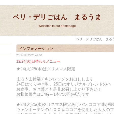
ベリ・デリごはん まるうま
Welcome to our homepage
ベリ・デリごはん まる
インフォメーション
2019-12-23 23:42:00
12/24(火)日替わりメニュー
★24(火)25(水)はクリスマス限定
まるうま特製チキンレッグをお出しします
24日はてりやき味、25日はオリジナルブレンドのハ
お食事、お惣菜とも是非お召し上がり下さい！
お惣菜販売は17時～1本750円(税込)です
★24(火)25(水)クリスマス限定あげパン
ココア味が登
ヴァンホーテンの１００％ココアを使用した
大人のフ