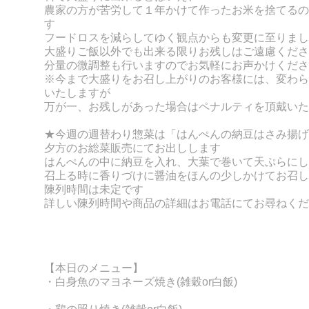
農家の方が苦労して１年かけて作ったお米を捨てるの
す
フードロスを減らしてゆく観点からも変更に至りまし
大盛りご飯以外でも出来る限りお残しはご遠慮くださ
分量の微調整も行いますのでお気軽にお声かけくださ
※今まで大盛りをお召し上がりのお客様には、変わら
いたしますが
万が一、お残しがあった場合はペナルティを頂戴いた
★今週の週替わり惣菜は「はんぺんの納豆はさみ揚げ
夕方のお総菜販売にてお出しします
はんぺんの中に納豆を入れ、大葉で巻いて天ぷらにし
召上る時に香りづけに醤油をほんの少しかけてお召し
陳列時間は未定です
詳しい陳列時間や商品の詳細はお電話にてお尋ねくだ
【本日のメニュー】
・白身魚のマヨネーズ焼き
(雑穀or白飯)