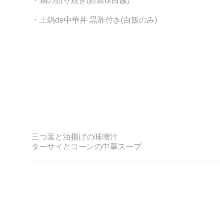
・鶏の照り焼き
(
雑穀or白飯)
・土鍋de中華丼 黒酢付き(白飯のみ)
三つ葉
と油揚げの
味噌汁
ターサイとコーン
の中華
スープ