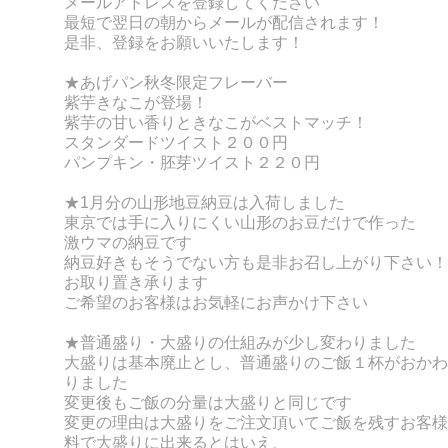
メールアドレスを登録してください
最短で翌日の朝からメールが配信されます！
是非、登録をお願いいたします！
★あげパン秋冬限定フレーバー
紫芋きなこが登場！
紫芋の甘い香りときなこがベストマッチ！
スタンダードツイスト２００円
パンプキン・胚芽ツイスト２２０円
★1月分の
山形地豆納豆は入荷しました
東京では手に入りにくい山形のお豆だけで作った
激ウマの納豆です
納豆好きもそうでない方も是非お召し上がり下さい！
お取り置き
承ります
ご希望のお客様はお気軽にお声かけ下さい
★普通盛り・大盛りの仕組みが少し変わりました
大盛りは基本廃止とし、普通盛りのご飯１杯がおかわ
りました
変更後もご飯の分量は大盛りと同じです
変更の理由は大盛りをご注文頂いてご飯を残すお客様
料で大盛りに出来るとはいえ、