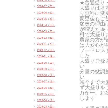
2024-08（21）
★普通盛り
2024-07（20）
大盛りは基
り無料に変
2024-06（22）
変更後もご
2024-05（23）
変更の理由
2024-04（18）
が増えた為
2024-03（20）
料で大盛り
2024-02（21）
農家の方が
は
大変心が
2024-01（23）
フードロス
2023-12（18）
した
2023-11（19）
大盛りご飯
2023-10（19）
い
2023-09（18）
分量の微調
2023-08（17）
い
※今まで大
2023-07（18）
ず大盛りを
2023-06（21）
万が一、お
2023-05（18）
します
2023-04（17）
2023-03（21）