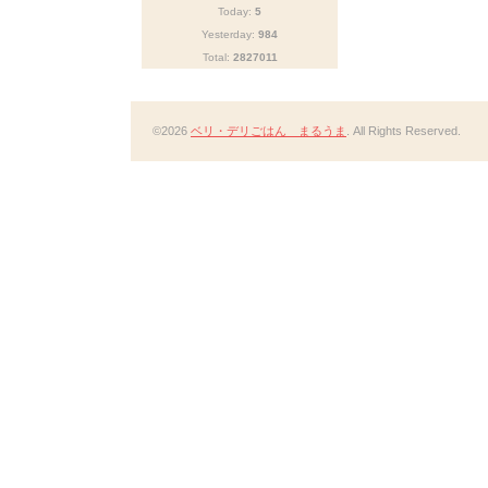
Today:
5
Yesterday:
984
Total:
2827011
©2026
ベリ・デリごはん まるうま
. All Rights Reserved.