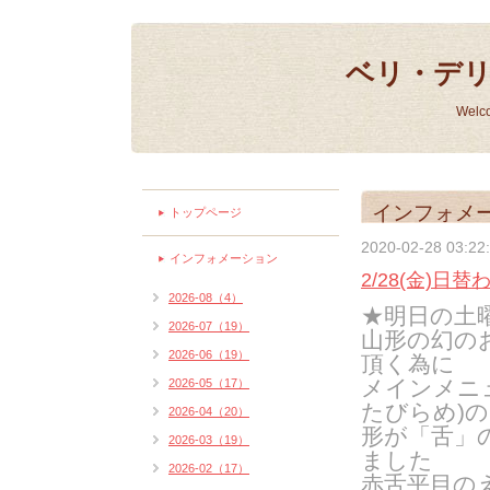
ベリ・デ
Welc
インフォメ
トップページ
2020-02-28 03:22
インフォメーション
2/28(金)日
2026-08（4）
★明日の土
2026-07（19）
山形の幻の
2026-06（19）
頂く為に
メインメニ
2026-05（17）
たびらめ)
2026-04（20）
形が「舌」
2026-03（19）
ました
2026-02（17）
赤舌平目の