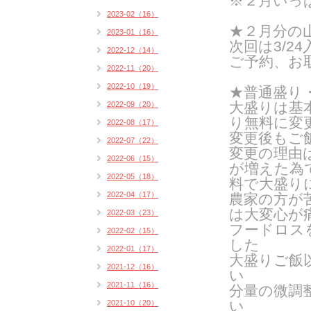
※２月いっ
2023-02（16）
★２月分の
2023-01（16）
次回は3/2
2022-12（14）
ご予約、お
2022-11（20）
2022-10（19）
★普通盛り
大盛りは基
2022-09（20）
り無料に変
2022-08（17）
変更後もご
2022-07（22）
変更の理由
2022-06（15）
が増えた為
2022-05（18）
料で大盛り
2022-04（17）
農家の方が
は
大変心が
2022-03（23）
フードロス
2022-02（15）
した
2022-01（17）
大盛りご飯
2021-12（16）
い
2021-11（16）
分量の微調
い
2021-10（20）