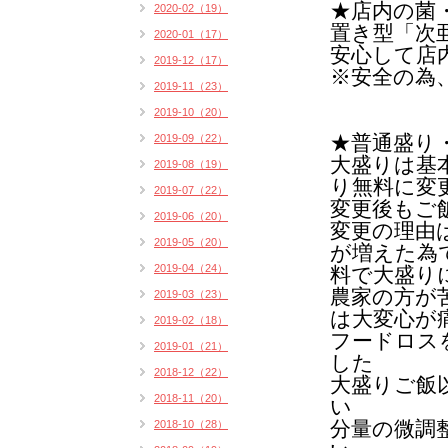
★店内の菌
2020-02（19）
置き型「次
2020-01（17）
安心して店
2019-12（17）
※安全の為
2019-11（23）
2019-10（20）
★普通盛り
2019-09（22）
大盛りは基
2019-08（19）
り無料に変
2019-07（22）
変更後もご
2019-06（20）
変更の理由
2019-05（20）
が増えた為
2019-04（24）
料で大盛り
農家の方が
2019-03（23）
は
大変心が
2019-02（18）
フードロス
2019-01（21）
した
2018-12（22）
大盛りご飯
2018-11（20）
い
分量の微調
2018-10（28）