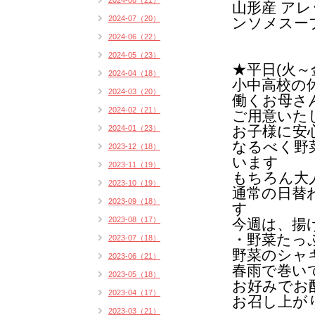
2024-08（21）
山形産 ア
2024-07（20）
ンソメスー
2024-06（22）
2024-05（23）
★平日(火
2024-04（18）
小中高校の
2024-03（20）
働くお母さ
2024-02（21）
ご用意いた
お子様に安
2024-01（23）
なるべく野
2023-12（18）
います
2023-11（19）
もちろん大
2023-10（19）
通常の日替
2023-09（18）
す
2023-08（17）
今週は、揚
・野菜たっ
2023-07（18）
野菜のシャ
2023-06（21）
春雨で巻い
2023-05（18）
お好みでお
2023-04（17）
お召し上が
2023-03（21）