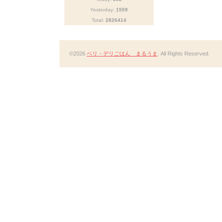
Yesterday:
1559
Total:
2826414
©2026
ベリ・デリごはん まるうま
. All Rights Reserved.