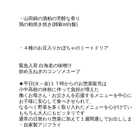
・山田錦の酒粕の芳醇な香り
鶏の粕焼き焼き
(雑穀
or白飯)
・４種のお豆入り
かぼちゃのミートドリア
緊急入荷
白海老の
味噌汁
炒め玉ねぎ
のコンソメスープ
★平日(火～金)１７時からのお惣菜販売は
小中高校の休校に伴って負担が増えた
働くお母さん・お父さんを応援するメニューを中心に
お子様に安心して食べさせられて、
なるべく野菜を多く取り入れたメニューを心がけてい
もちろん大人にもピッタリです
通常の日替わり惣菜に加えて１週間通しで
お出ししま
・自家製アジフライ