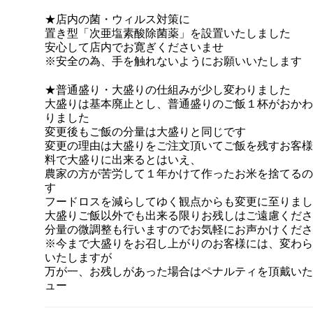
★店内の菌・ウィルス対策に
置き型「次亜塩素酸除菌薬」を設置いたしました
安心して店内でお寛ぎくださいませ
※安全の為、手を触れないようにお願いいたします
★普通盛り・大盛りの仕組みが少し変わりました
大盛りは基本廃止とし、普通盛りのご飯１杯がおかわ
りました
変更後もご飯の分量は大盛りと同じです
変更の理由は大盛りをご注文頂いてご飯を残すお客様
料で大盛りに出来るとはいえ、
農家の方が苦労して１年かけて作ったお米を捨てるの
す
フードロスを減らしてゆく観点からも変更に至りまし
大盛りご飯以外でも出来る限りお残しはご遠慮くださ
分量の微調整も行いますのでお気軽にお声かけくださ
※今まで大盛りをお召し上がりのお客様には、変わら
いたしますが
万が一、お残しがあった場合はペナルティを頂戴いた
ュー