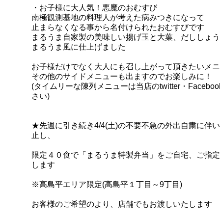
・お子様に大人気！
悪魔のおむすび
南極観測基地の料理人が考えた病みつきになって
止まらなくなる事から名付けられたおむすびです
まるうま自家製の美味しい揚げ玉と大葉、だししょう
まるうま風に仕上げました
お子様だけでなく大人にも召し上がって頂きたいメニ
その他のサイドメニューも出ますのでお楽しみに！
(タイムリーな陳列メニューは当店のtwitter・Facebo
さい)
★先週に引き続き4/4(土)の不要不急の外出自粛に伴
止し、
限定４０食で
「まるうま特製弁当」を
ご自宅、ご指定
します
※高島平エリア限定(高島平１丁目～9丁目)
お客様のご希望のより、店舗でもお渡しいたします