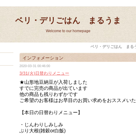
ベリ・デリごはん まるうま
Welcome to our homepage
ベリ・デリごはん まる
インフォメーション
2020-03-31 00:46:00
3/31(火)日替わりメニュー
★山形地豆納豆が入荷しました
すでに完売の商品が出ています
他の商品も残りわずかです
ご希望のお客様はお早目のお買い求めをおススメいた
【本日の日替わりメニュー】
・じんわりしみしみ
ぶり大根
(雑穀or白飯)