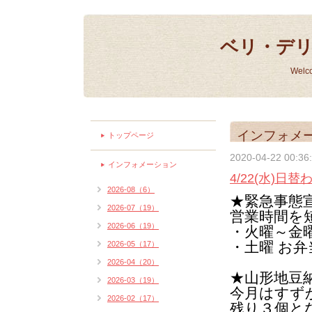
ベリ・デ
Welc
インフォメ
トップページ
2020-04-22 00:36
インフォメーション
4/22(水)
2026-08（6）
★緊急事態
2026-07（19）
営業時間を
2026-06（19）
・火曜～金曜 1
・土曜 お
2026-05（17）
2026-04（20）
★山形地豆
2026-03（19）
今月はすず
2026-02（17）
残り３個と