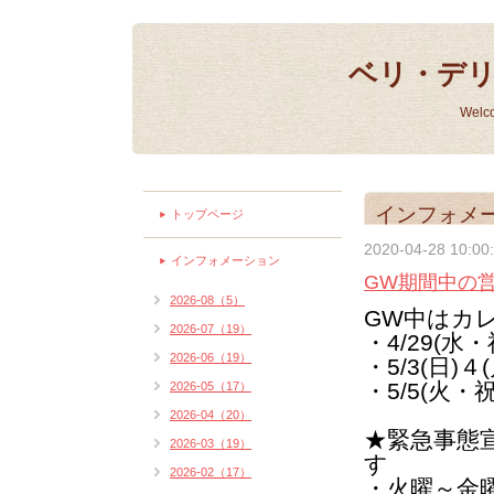
ベリ・デ
Welc
インフォメ
トップページ
2020-04-28 10:00
インフォメーション
GW期間中の
2026-08（5）
GW中はカ
2026-07（19）
・4/29(水
2026-06（19）
・5/3(日)４
・5/5(火・
2026-05（17）
2026-04（20）
★緊急事態
2026-03（19）
す
2026-02（17）
・火曜～金曜 1