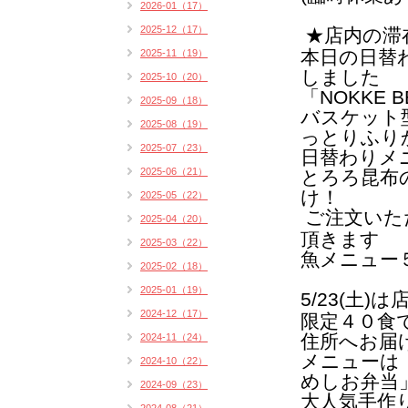
2026-01（17）
2025-12（17）
★店内の滞
本日の日替
2025-11（19）
しました
2025-10（20）
「NOKKE B
2025-09（18）
バスケット
2025-08（19）
っとりふり
2025-07（23）
日替わりメ
2025-06（21）
とろろ昆布
け！
2025-05（22）
ご注文いた
2025-04（20）
頂きます
2025-03（22）
魚メニュー
2025-02（18）
2025-01（19）
5/23
(土)
は
2024-12（17）
限定４０食
住所へお届
2024-11（24）
メニューは
2024-10（22）
めしお弁当
2024-09（23）
大人気
手作