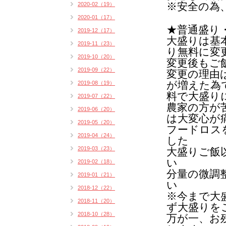
※安全の為
2020-02（19）
2020-01（17）
★普通盛り
2019-12（17）
大盛りは基
2019-11（23）
り無料に変
2019-10（20）
変更後もご
2019-09（22）
変更の理由
が増えた為
2019-08（19）
料で大盛り
2019-07（22）
農家の方が
2019-06（20）
は
大変心が
2019-05（20）
フードロス
2019-04（24）
した
2019-03（23）
大盛りご飯
い
2019-02（18）
分量の微調
2019-01（21）
い
2018-12（22）
※今まで大
2018-11（20）
ず大盛りを
2018-10（28）
万が一、お