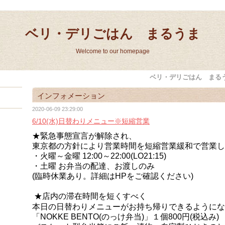
ベリ・デリごはん まるうま
Welcome to our homepage
ベリ・デリごはん まる
インフォメーション
2020-06-09 23:29:00
6/10(水)日替わりメニュー※短縮営業
★緊急事態宣言が解除され、
東京都の方針により
営業時間を短縮営業緩和で営業し
・火曜～金曜 12:00～22:00(LO21:15)
・土曜 お弁当の配達、お渡しのみ
(臨時休業あり。詳細はHPをご確認ください)
★店内の滞在時間を短くすべく
本日の日替わりメニューがお持ち帰りできるようにな
「NOKKE BENT
O(のっけ弁当)」１個800円(税込み)