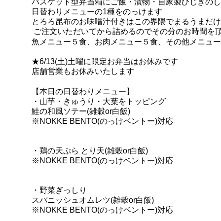
バスケット型弁当箱にご飯・漬物・自家製ひじきのし
日替わりメニューの
1種をのっけます
とろろ昆布のお味噌汁付きはこの界隈でまるうまだけ
ご注文いただいてから詰めるのでその分のお時間を
魚メニュー５食、お肉メニュー５食、その他メニュー
★6/13
(土)
土曜に限定お弁当はお休みです
店舗営業もお休みいたします
【本日の日替わりメニュー】
・山芋・きゅうり・大葉をトッピング
鮭の和風ソテー
(雑穀or白飯)
※NOKKE BENTO(のっけベントー)対応
・鶏の天ぷら とり天
(雑穀
or白飯)
※NOKKE BENTO(のっけベントー)対応
・野菜ぎっしり
スパニッシュオムレツ
(雑穀or白飯)
※NOKKE BENTO(のっけベントー)対応