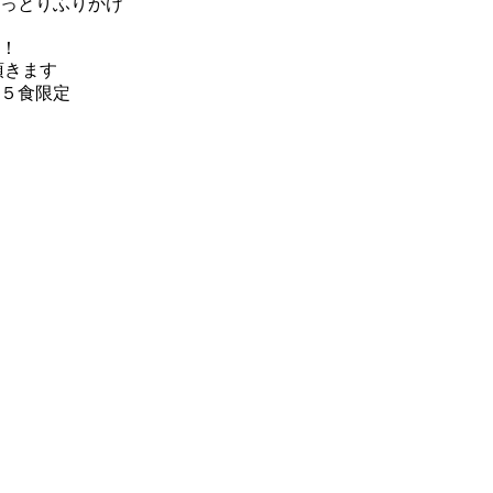
っとりふりかけ
！
頂きます
５食限定