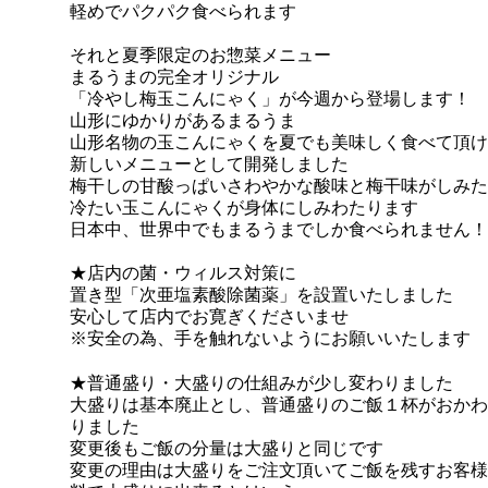
軽めでパクパク食べられます
それと夏季限定のお惣菜メニュー
まるうまの完全オリジナル
「冷やし梅玉こんにゃく」が今週から登場します！
山形にゆかりがあるまるうま
山形名物の玉こんにゃくを夏でも美味しく食べて頂け
新しいメニューとして開発しました
梅干しの甘酸っぱいさわやかな酸味と梅干味がしみた
冷たい玉こんにゃくが身体にしみわたります
日本中、世界中でもまるうまでしか食べられません！
★店内の菌・ウィルス対策に
置き型「次亜塩素酸除菌薬」を設置いたしました
安心して店内でお寛ぎくださいませ
※安全の為、手を触れないようにお願いいたします
★普通盛り・大盛りの仕組みが少し変わりました
大盛りは基本廃止とし、普通盛りのご飯１杯がおかわ
りました
変更後もご飯の分量は大盛りと同じです
変更の理由は大盛りをご注文頂いてご飯を残すお客様