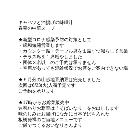
キャベツ
と
油揚げ
の
味噌汁
春菊の中華
スープ
★
新型コロナ感染予防の対策として
・緩和短縮営業します
・カウンター席・テーブル席を１席ずつ減らして営業
・テラス席を１席増やしました
・団体３名以上のご予約は承りません
・空席があっても混雑状況でお席をご案内できない場
★５月分の山形地豆納豆は完売しました
次回は6/23(火)入荷予定です
ご予約
を承ります
★17時からお総菜販売中
週替わりお惣菜は「そばいなり」をお出しします
味のしみたお揚げになかに
日本そばを入れた
板橋発祥のご当地メニューです
ご飯でつくるおいなりさんより