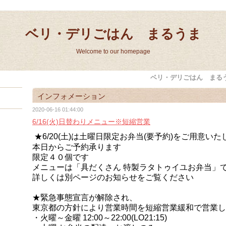
ベリ・デリごはん まるうま
Welcome to our homepage
ベリ・デリごはん まる
インフォメーション
2020-06-16 01:44:00
6/16(火)日替わりメニュー※短縮営業
★6/20(土)は土曜日限定お弁当(要予約)をご用意いた
本日からご予約承ります
限定４０個です
メニューは「具だくさん 特製ラタトゥイユお弁当」
詳しくは別ページのお知らせをご覧ください
★緊急事態宣言が解除され、
東京都の方針により
営業時間を短縮営業緩和で営業し
・火曜～金曜 12:00～22:00(LO21:15)