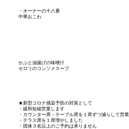
・オーナーの十八番
中華おこわ
かぶと油揚げ
の
味噌汁
セロリのコンソメ
スープ
★
新型コロナ感染予防の対策として
・緩和短縮営業します
・カウンター席・テーブル席を１席ずつ減らして営業
・テラス席を１席増やしました
・団体３名以上のご予約は承りません