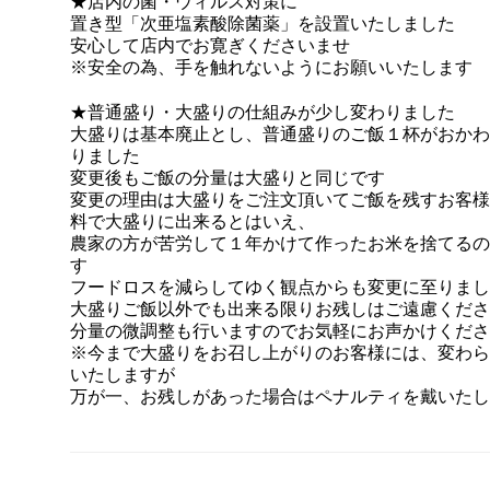
★店内の菌・ウィルス対策に
置き型「次亜塩素酸除菌薬」を設置いたしました
安心して店内でお寛ぎくださいませ
※安全の為、手を触れないようにお願いいたします
★普通盛り・大盛りの仕組みが少し変わりました
大盛りは基本廃止とし、普通盛りのご飯１杯がおかわ
りました
変更後もご飯の分量は大盛りと同じです
変更の理由は大盛りをご注文頂いてご飯を残すお客様
料で大盛りに出来るとはいえ、
農家の方が苦労して１年かけて作ったお米を捨てるの
す
フードロスを減らしてゆく観点からも変更に至りまし
大盛りご飯以外でも出来る限りお残しはご遠慮くださ
分量の微調整も行いますのでお気軽にお声かけくださ
※今まで大盛りをお召し上がりのお客様には、変わら
いたしますが
万が一、お残しがあった場合はペナルティを戴いたし