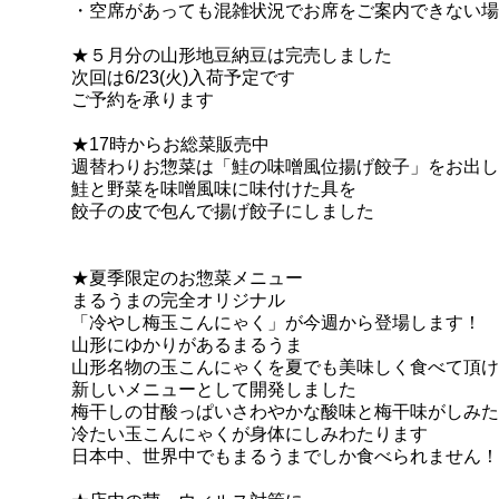
・空席があっても混雑状況でお席をご案内できない場
★５月分の山形地豆納豆は完売しました
次回は6/23(火)入荷予定です
ご予約
を承ります
★17時からお総菜販売中
週替わりお惣菜は「鮭の味噌風位揚げ餃子」をお出し
鮭と野菜を味噌風味に味付けた具を
餃子の皮で包んで揚げ餃子にしました
★
夏季限定のお惣菜メニュー
まるうまの完全オリジナル
「冷やし梅玉こんにゃく」が今週から登場します！
山形にゆかりがあるまるうま
山形名物の玉こんにゃくを夏でも美味しく食べて頂け
新しいメニューとして開発しました
梅干しの甘酸っぱいさわやかな酸味と梅干味がしみた
冷たい玉こんにゃくが身体にしみわたります
日本中、世界中でもまるうまでしか食べられません！