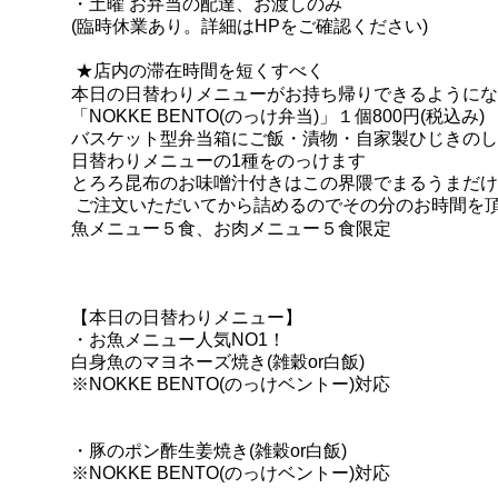
・土曜 お弁当の配達、お渡しのみ
(臨時休業あり。詳細はHPをご確認ください)
★店内の滞在時間を短くすべく
本日の日替わりメニューがお持ち帰りできるようにな
「NOKKE BENT
O(のっけ弁当)」１個800円(税込み)
バスケット型弁当箱にご飯・漬物・自家製ひじきのし
日替わりメニューの
1種をのっけます
とろろ昆布のお味噌汁付きはこの界隈でまるうまだけ
ご注文いただいてから詰めるのでその分のお時間を
魚メニュー５食、お肉メニュー５食限定
【本日の日替わりメニュー】
・お魚メニュー人気NO1！
白身魚のマヨネーズ焼き(雑穀or白飯)
※NOKKE BENTO(のっけベントー)対応
・豚のポン酢生姜焼き
(雑穀
or白飯)
※NOKKE BENTO(のっけベントー)対応