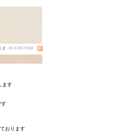
うま
03-6786-5088
します
です
ております