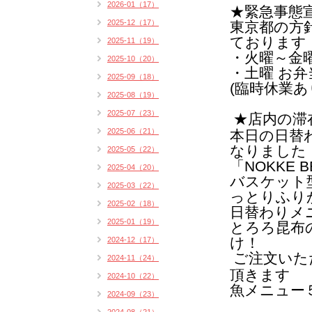
2026-01（17）
★緊急事態
2025-12（17）
東京都の方
ております
2025-11（19）
・火曜～金曜 1
2025-10（20）
・土曜 お
2025-09（18）
(臨時休業あ
2025-08（19）
2025-07（23）
★店内の滞
2025-06（21）
本日の日替
なりました
2025-05（22）
「NOKKE B
2025-04（20）
バスケット
2025-03（22）
っとりふり
2025-02（18）
日替わりメ
2025-01（19）
とろろ昆布
け！
2024-12（17）
ご注文いた
2024-11（24）
頂きます
2024-10（22）
魚メニュー
2024-09（23）