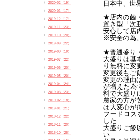
日本中、世
2020-02（19）
2020-01（17）
★店内の菌
2019-12（17）
置き型「次
2019-11（23）
安心して店
2019-10（20）
※安全の為
2019-09（22）
★普通盛り
2019-08（19）
大盛りは基
2019-07（22）
り無料に変
2019-06（20）
変更後もご
2019-05（20）
変更の理由
2019-04（24）
が増えた為
料で大盛り
2019-03（23）
農家の方が
2019-02（18）
は
大変心が
2019-01（21）
フードロス
2018-12（22）
した
2018-11（20）
大盛りご飯
2018-10（28）
い