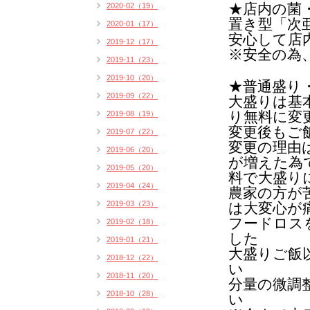
★店内の菌
2020-02（19）
置き型「次
2020-01（17）
安心して店
2019-12（17）
※安全の為
2019-11（23）
2019-10（20）
★普通盛り
2019-09（22）
大盛りは基
り無料に変
2019-08（19）
変更後もご
2019-07（22）
変更の理由
2019-06（20）
が増えた為
2019-05（20）
料で大盛り
2019-04（24）
農家の方が
2019-03（23）
は
大変心が
フードロス
2019-02（18）
した
2019-01（21）
大盛りご飯
2018-12（22）
い
2018-11（20）
分量の微調
2018-10（28）
い