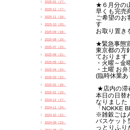
2026-01（17）
★６月分の
2025-12（17）
早くも完売
ご希望のお
2025-11（19）
す
2025-10（20）
お取り置き
2025-09（18）
2025-08（19）
★緊急事態
2025-07（23）
東京都の方
2025-06（21）
ております
・火曜～金曜 1
2025-05（22）
・土曜 お
2025-04（20）
(臨時休業あ
2025-03（22）
2025-02（18）
★店内の滞
2025-01（19）
本日の日替
2024-12（17）
なりました
「NOKKE B
2024-11（24）
※雑穀ごは
2024-10（22）
バスケット
2024-09（23）
っとりふり