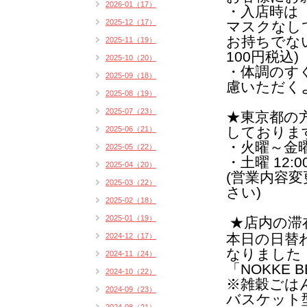
2026-01（17）
・入店時は
2025-12（17）
マスクなし
お持ちでな
2025-11（19）
100円税込)
2025-10（20）
・体調のす
2025-09（18）
慮いただく
2025-08（19）
2025-07（23）
★
東京都の
しておりま
2025-06（21）
・火曜～金曜 1
2025-05（22）
・土曜 12:00
2025-04（20）
(営業内容
2025-03（22）
さい)
2025-02（18）
2025-01（19）
★店内の滞
本日の日替
2024-12（17）
なりました
2024-11（24）
「NOKKE B
2024-10（22）
※雑穀ごは
2024-09（23）
バスケット