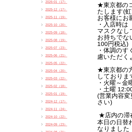
2026-01（17）
★東京都の
2025-12（17）
たします(
虹
お客様にお
2025-11（19）
・入店時は
2025-10（20）
マスクなし
2025-09（18）
お持ちでな
2025-08（19）
100円税込)
2025-07（23）
・体調のす
慮いただく
2025-06（21）
2025-05（22）
★
東京都の
2025-04（20）
しておりま
2025-03（22）
・火曜～金曜 1
2025-02（18）
・土曜 12:00
2025-01（19）
(営業内容
さい)
2024-12（17）
2024-11（24）
★店内の滞
2024-10（22）
本日の日替
2024-09（23）
なりました