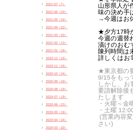
山形県人が
2021-07（7）
味の決め手
2021-06（20）
→今週はお
2021-05（19）
2021-04（22）
★夕方17
2021-03（20）
今週の週替
2021-02（13）
漬けのおむ
陳列時間は
2021-01（18）
詳しくはお
2020-12（19）
2020-11（16）
★東京都の
2020-10（24）
9/15をも
2020-09（19）
しかし、
お
要請解除後
2020-08（19）
たします
2020-07（19）
・火曜～金曜 1
2020-06（23）
・土曜 12:00
2020-05（19）
(営業内容
2020-04（24）
さい)
2020-03（20）