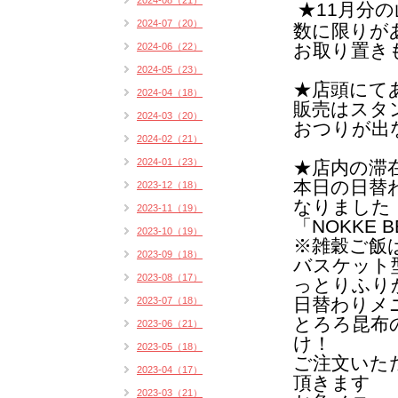
2024-08（21）
★11月分
2024-07（20）
数に限りが
お取り置き
2024-06（22）
2024-05（23）
★店頭にて
2024-04（18）
販売はスタン
2024-03（20）
おつりが出
2024-02（21）
2024-01（23）
★店内の滞
本日の日替
2023-12（18）
なりました
2023-11（19）
「NOKKE B
2023-10（19）
※雑穀ご飯
2023-09（18）
バスケット
2023-08（17）
っとりふり
日替わりメ
2023-07（18）
とろろ昆布
2023-06（21）
け！
2023-05（18）
ご注文いた
2023-04（17）
頂きます
2023-03（21）