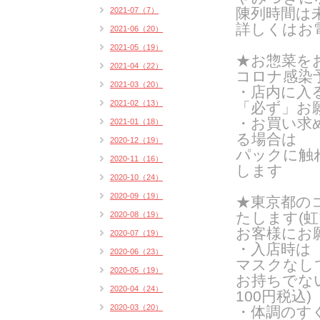
陳列時間は
2021-07（7）
詳しくはお
2021-06（20）
2021-05（19）
★お惣菜を
2021-04（22）
コロナ感染
2021-03（20）
・店内に入
2021-02（13）
「必ず」お
・お買い求
2021-01（18）
る場合は
2020-12（19）
パックに触
2020-11（16）
します
2020-10（24）
2020-09（19）
★東京都の
たします(
虹
2020-08（19）
お客様にお
2020-07（19）
・入店時は
2020-06（23）
マスクなし
2020-05（19）
お持ちでな
2020-04（24）
100円税込)
2020-03（20）
・体調のす