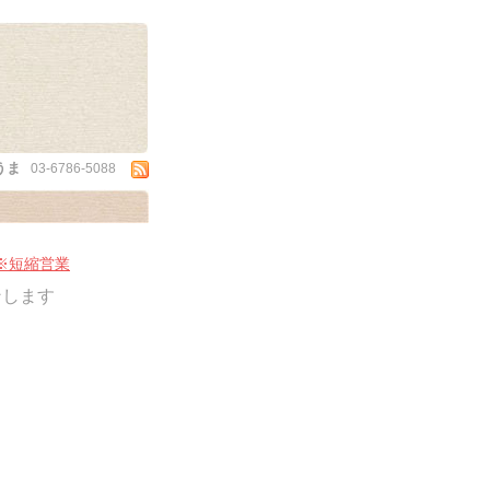
うま
03-6786-5088
ー※短縮営業
ンします