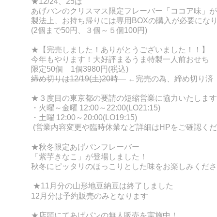
★12/24、25は
あげパンのクリスマス限定フレーバー「ココア味」が
製法上、お持ち帰りには専用BOXの購入が必要にな
(2個まで50円、３個～５個100円)
★【完売しました！ありがとうございました！！】
今年もやります！大好評まるうま特製一人前おせち
限定50個 1個3980円(税込)
締め切りは12/19(土)20時
←完売の為、締め切り済
★３度目の東京都の要請の
短縮営業に協力いたします
・火曜～金曜 12:00～22:00(LO21:15)
・土曜 12:00～20:00(LO19:15)
(営業内容変更や臨時休業など詳細はHPをご確認くだ
★秋冬限定あげパンフレーバー
「紫芋きなこ」が登場しました！
秋冬にピッタリのほっこりとした味をお楽しみくださ
★11月分の山形地豆納豆は終了しました
12月分は
予約販売のみとなります
★店頭にて
あげパンの無人販売を実施中！