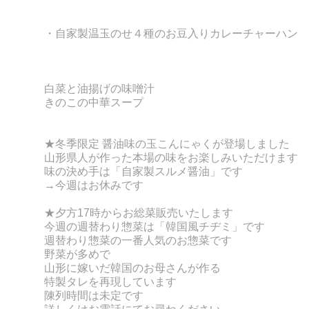
・自家製温玉のせ４種のお豆入りカレーチャーハン
白菜と油揚げの味噌汁
きのこの中華スープ
★冬季限定
醤油味の玉こんにゃくが登場しました
山形県人が作った本場の味をお楽しみいただけます
味の決め手は「自家製スルメ醤油」です
→今週はお休みです
★夕方17時からお総菜販売いたします
今週の週替わり惣菜は「韓国風チヂミ」です
週替わり惣菜の一番人気のお惣菜です
野菜が多めで
山形に嫁いだ韓国のお母さんが作る
特製タレを再現しています
陳列時間は未定です