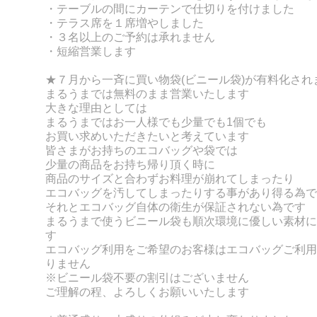
・テーブルの間にカーテンで仕切りを付けました
・テラス席を１席増やしました
・３名以上のご予約は承れません
・短縮営業します
★７月から一斉に買い物袋(ビニール袋)が有料化され
まるうまでは無料のまま営業いたします
大きな理由としては
まるうまではお一人様でも少量でも1個でも
お買い求めいただきたいと考えています
皆さまがお持ちのエコバッグや袋では
少量の商品をお持ち帰り頂く時に
商品のサイズと合わずお料理が崩れてしまったり
エコバッグを汚してしまったりする事があり得る為で
それとエコバッグ自体の衛生が保証されない為です
まるうまで使うビニール袋も順次環境に優しい素材に
す
エコバッグ利用をご希望のお客様はエコバッグご利用
りません
※ビニール袋不要の割引はございません
ご理解の程、よろしくお願いいたします