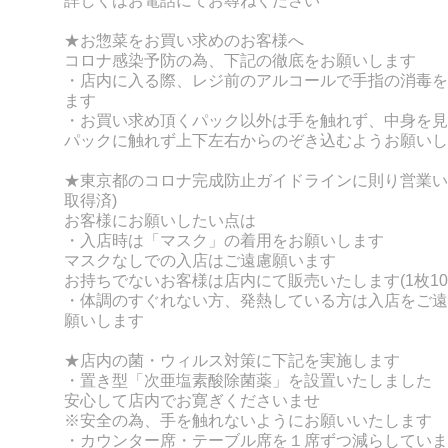
詳しくはお電話にてお尋ねください
★お惣菜をお買い求めのお客様へ
コロナ感染予防の為、下記の徹底をお願いします
・店内に入る際、レジ前のアルコールで手指の消毒を
ます
・お買い求め頂くパック以外は手を触れず、
中身を見
パックに触れず上下左右からのぞき込むようお願いし
★東京都のコロナ完成防止ガイドラインに則り営業い
取得済)
お客様にお願いしたい点は
・入店時は「マスク」の着用をお願いします
マスクなしでの入店はご遠慮願います
お持ちでないお客様は店内にて販売いたします(1枚10
・体調のすぐれない方、発熱している方は入店をご遠
願いします
★店内の菌・ウィルス対策に下記を実施します
・置き型「次亜塩素酸除菌薬」を設置いたしました
安心して店内でお寛ぎくださいませ
※安全の為、手を触れないようにお願いいたします
・カウンター席・テーブル席を１席ずつ減らしていま