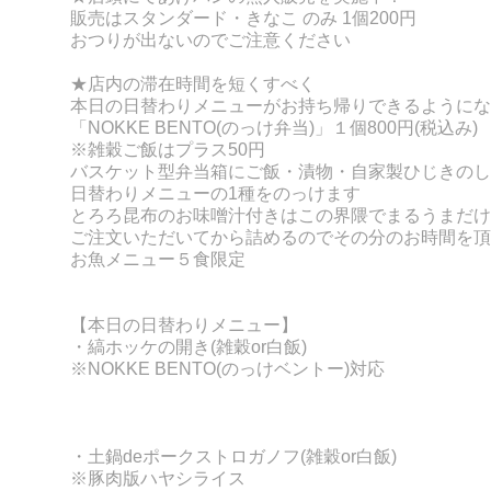
販売はスタンダード・きなこ のみ 1個200円
おつりが出ないのでご注意ください
★店内の滞在時間を短くすべく
本日の日替わりメニューがお持ち帰りできるようにな
「NOKKE BENT
O(のっけ弁当)」１個800円(税込み)
※雑穀ご飯はプラス50円
バスケット型弁当箱にご飯・漬物・自家製ひじきのし
日替わりメニューの
1種をのっけます
とろろ昆布のお味噌汁付きはこの界隈でまるうまだけ
ご注文いただいてから詰めるのでその分のお時間を頂
お魚メニュー５食限定
【本日の日替わりメニュー】
・縞ホッケの開き
(
雑穀or白飯)
※NOKKE BENTO(のっけベントー)対応
・土鍋deポークストロガノフ
(雑穀or白飯)
※豚肉版ハヤシライス