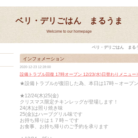
ベリ・デリごはん まるうま
Welcome to our homepage
ベリ・デリごはん まる
インフォメーション
2020-12-23 12:28:00
設備トラブル回復 17時オープン 12/23(水)日替わりメニュ
★設備トラブルが復旧した為、本日は17時～オープ
★12/24(木)25(金)
クリスマス限定チキンレッグが登場します！
24(木)は照り焼き味
25(金)はハーブグリル味です
お持ち帰りは１７時～です
お食事、お持ち帰りのご予約を承ります