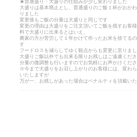
★普通盛り・大盛りの仕組みが少し変わりました
大盛りは基本廃止とし、普通盛りのご飯１杯がおかわ
りました
変更後もご飯の分量は大盛りと同じです
変更の理由は大盛りをご注文頂いてご飯を残すお客様
料で大盛りに出来るとはいえ、
農家の方が苦労して１年かけて作ったお米を捨てるの
す
フードロスを減らしてゆく観点からも変更に至りまし
大盛りご飯以外でも出来る限りお残しはご遠慮くださ
分量の微調整も行いますのでお気軽にお声かけくださ
※今まで大盛りをお召し上がりのお客様には、変わら
いたしますが
万が一、お残しがあった場合はペナルティを頂戴いた