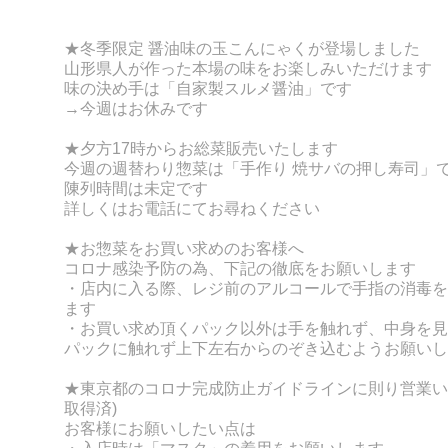
★冬季限定
醤油味の玉こんにゃくが登場しました
山形県人が作った本場の味をお楽しみいただけます
味の決め手は「自家製スルメ醤油」です
→今週はお休みです
★夕方17時からお総菜販売いたします
今週の週替わり惣菜は「手作り 焼サバの押し寿司」
陳列時間は未定です
詳しくはお電話にてお尋ねください
★お惣菜をお買い求めのお客様へ
コロナ感染予防の為、下記の徹底をお願いします
・店内に入る際、レジ前のアルコールで手指の消毒を
ます
・お買い求め頂くパック以外は手を触れず、
中身を見
パックに触れず上下左右からのぞき込むようお願いし
★東京都のコロナ完成防止ガイドラインに則り営業い
取得済)
お客様にお願いしたい点は