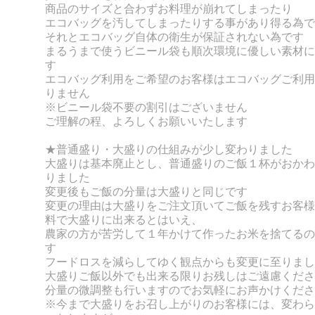
商品のサイズと合わずお料理が崩れてしまったり
エコバッグを汚してしまったりする事があり得る為で
それとエコバッグ自体の衛生が保証されない為です
まるうまで使うビニール袋も順次環境に優しい素材に
す
エコバッグ利用をご希望のお客様はエコバッグご利用
りません
※ビニール袋不要の割引はございません
ご理解の程、よろしくお願いいたします
★普通盛り・大盛りの仕組みが少し変わりました
大盛りは基本廃止とし、普通盛りのご飯１杯がおかわ
りました
変更後もご飯の分量は大盛りと同じです
変更の理由は大盛りをご注文頂いてご飯を残すお客様
料で大盛りに出来るとはいえ、
農家の方が苦労して１年かけて作ったお米を捨てるの
す
フードロスを減らしてゆく観点からも変更に至りまし
大盛りご飯以外でも出来る限りお残しはご遠慮くださ
分量の微調整も行いますのでお気軽にお声かけくださ
※今まで大盛りをお召し上がりのお客様には、変わら