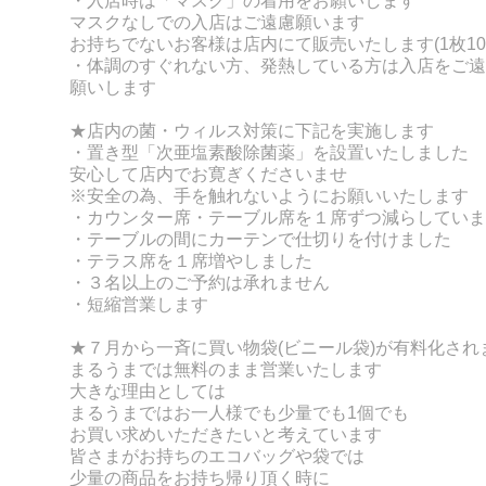
・入店時は「マスク」の着用をお願いします
マスクなしでの入店はご遠慮願います
お持ちでないお客様は店内にて販売いたします(1枚10
・体調のすぐれない方、発熱している方は入店をご遠
願いします
★店内の菌・ウィルス対策に下記を実施します
・置き型「次亜塩素酸除菌薬」を設置いたしました
安心して店内でお寛ぎくださいませ
※安全の為、手を触れないようにお願いいたします
・カウンター席・テーブル席を１席ずつ減らしていま
・テーブルの間にカーテンで仕切りを付けました
・テラス席を１席増やしました
・３名以上のご予約は承れません
・短縮営業します
★７月から一斉に買い物袋(ビニール袋)が有料化され
まるうまでは無料のまま営業いたします
大きな理由としては
まるうまではお一人様でも少量でも1個でも
お買い求めいただきたいと考えています
皆さまがお持ちのエコバッグや袋では
少量の商品をお持ち帰り頂く時に