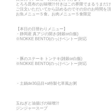
とろろ昆布のお味噌汁付きはこの界隈でまるうまだけ
ご注文いただいてから詰めるのでその分のお時間を頂
お魚メニュー５食。お肉メニュー５食限定
【本日の日替わりメニュー】
・静岡産 真アジの開き
(
雑穀or白飯)
※NOKKE BENTO(のっけベントー)対応
・豚のステーキ トンテキ
(雑穀or白飯)
※NOKKE BENTO(のっけベントー)対応
・土鍋de30品目+α特製七草風お粥
玉ねぎと油揚げの味噌汁
ジンジャースープ