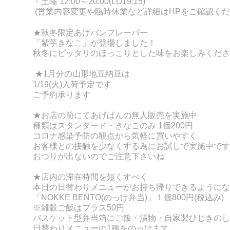
・土曜 12:00～20:00(LO19:15)
(営業内容変更や臨時休業など詳細はHPをご確認くだ
★秋冬限定あげパンフレーバー
「紫芋きなこ」が登場しました！
秋冬にピッタリのほっこりとした味をお楽しみくださ
★1月分の山形地豆納豆は
1/19(火)入荷予定です
ご予約承ります
★お店の前にてあげぱんの無人販売を実施中
種類はスタンダード・きなこのみ 1個200円
コロナ感染予防の観点から気軽に買いやすく
お客様との接触を少なくする為にお試しで実施中です
おつりが出ないのでご注意下さいね
★店内の滞在時間を短くすべく
本日の日替わりメニューがお持ち帰りできるようにな
「NOKKE BENT
O(のっけ弁当)」１個800円(税込み)
※雑穀ご飯はプラス50円
バスケット型弁当箱にご飯・漬物・自家製ひじきのし
日替わりメニューの
1種をのっけます