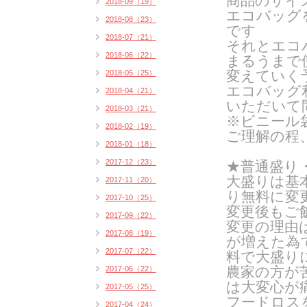
商品のサイ
2018-09（19）
エコバッグ
2018-08（23）
です
2018-07（21）
それとエコ
2018-06（22）
まるうまで
変えていく
2018-05（25）
エコバッグ
2018-04（21）
いただいて
2018-03（21）
※ビニール
2018-02（19）
ご理解の程
2018-01（18）
2017-12（23）
★普通盛り
大盛りは基
2017-11（20）
り無料に変
2017-10（25）
変更後もご
2017-09（22）
変更の理由
2017-08（19）
が増えた為
2017-07（22）
料で大盛り
農家の方が
2017-06（22）
は
大変心が
2017-05（25）
フードロス
2017-04（24）