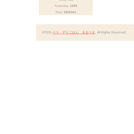
Yesterday:
1559
Total:
2826441
©2026
ベリ・デリごはん まるうま
. All Rights Reserved.