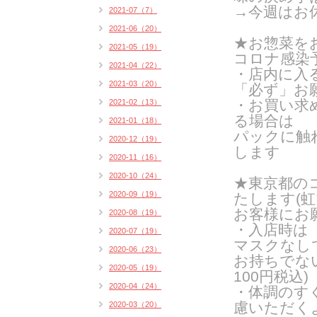
→今週はお
2021-07（7）
2021-06（20）
★お惣菜を
2021-05（19）
コロナ感染
2021-04（22）
・店内に入
2021-03（20）
「必ず」お
・お買い求
2021-02（13）
る場合は
2021-01（18）
パックに触
2020-12（19）
します
2020-11（16）
2020-10（24）
★東京都の
2020-09（19）
たします(
虹
お客様にお
2020-08（19）
・入店時は
2020-07（19）
マスクなし
2020-06（23）
お持ちでな
2020-05（19）
100円税込)
2020-04（24）
・体調のす
慮いただく
2020-03（20）