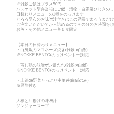
※雑穀ご飯はプラス50円
バスケット型弁当箱にご飯・漬物・自家製ひじきのし
日替わりメニューの
1種をのっけます
とろろ昆布のお味噌汁付きはこの界隈でまるうまだけ
ご注文いただいてから詰めるのでその分のお時間を頂
お魚・その他メニュー各５食限定
【本日の日替わりメニュー】
・白身魚のマヨネーズ焼き
(
雑穀or白飯)
※NOKKE BENTO(のっけベントー)対応
・
蒸し鶏の味噌ポン酢たれ(雑穀or
白飯)
※NOKKE BENTO(のっけベントー)対応
・土鍋de野菜たっぷり中華丼(白飯のみ)
※黒酢付き
大根と油揚げの味噌汁
ジンジャースープ