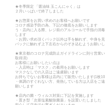
★冬季限定 「醤油味 玉こんにゃく」は
２月いっぱいで終了しました
★お惣菜をお買い求めのお客様へお願いです
コロナ感染予防の為、下記の徹底をお願いします
う・店内に入る際、レジ前のアルコールで手指の消毒
します
・お買い求め頂くパック以外は手を触れず、
中身を見
パックに触れず上下左右からのぞき込むようお願いし
★東京都のコロナ完成防止ガイドラインに則り営業い
取得済)
お客様にお願いしたい点は
・入店時は「マスク」の着用をお願いします
マスクなしでの入店はご遠慮願います
お持ちでないお客様は店内にて販売いたします(1枚10
・体調のすぐれない方、発熱している方は入店をご遠
願いします
★店内の菌・ウィルス対策に下記を実施します
・置き型「次亜塩素酸除菌薬」を設置いたしました
安心して店内でお寛ぎくださいませ