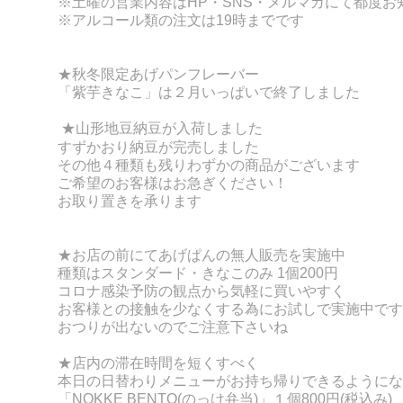
※土曜の営業内容はHP・SNS・メルマガにて都度お
※アルコール類の注文は19時までです
★秋冬限定あげパンフレーバー
「紫芋きなこ」は２月いっぱいで終了しました
★山形地豆納豆が入荷しました
すずかおり納豆が完売しました
その他４種類も残りわずかの商品がございます
ご希望のお客様はお急ぎください！
お取り置きを承ります
★お店の前にてあげぱんの無人販売を実施中
種類はスタンダード・きなこのみ 1個200円
コロナ感染予防の観点から気軽に買いやすく
お客様との接触を少なくする為にお試しで実施中です
おつりが出ないのでご注意下さいね
★店内の滞在時間を短くすべく
本日の日替わりメニューがお持ち帰りできるようにな
「NOKKE BENT
O(のっけ弁当)」１個800円(税込み)