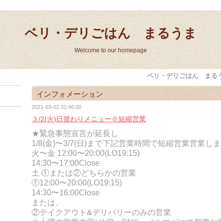
ベリ・デリごはん まるうま
Welcome to our homepage
ベリ・デリごはん まる
インフォメーション
2021-03-02 01:46:00
３/2(火)日替わりメニュー※短縮営業
★緊急事態宣言が延長し
1/8(金)〜3/7(日)まで下記営業時間で短縮営業営業し
火〜金 12:00〜20:00(LO19:15)
14:30〜17:00Close
土 ①または②どちらかの営業
①12:00〜20:00(LO19:15)
14:30〜16:00Close
または、
②テイクアウト&デリバリーのみの営業