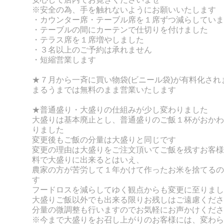
※安全の為、手を触れないようにお願いいたします
・カウンター席・テーブル席を１席ずつ減らしていま
・テーブルの間にカーテンで仕切りを付けました
・テラス席を１席増やしました
・３名以上のご予約は承れません
・短縮営業します
★７月から一斉に買い物袋(ビニール袋)が有料化され
まるうまでは無料のまま営業いたします
★普通盛り・大盛りの仕組みが少し変わりました
大盛りは基本廃止とし、普通盛りのご飯１杯がおかわ
りました
変更後もご飯の分量は大盛りと同じです
変更の理由は大盛りをご注文頂いてご飯を残すお客様
料で大盛りに出来るとはいえ、
農家の方が苦労して１年かけて作ったお米を捨てるの
す
フードロスを減らしてゆく観点からも変更に至りまし
大盛りご飯以外でも出来る限りお残しはご遠慮くださ
分量の微調整も行いますのでお気軽にお声かけくださ
※今まで大盛りをお召し上がりのお客様には、変わら