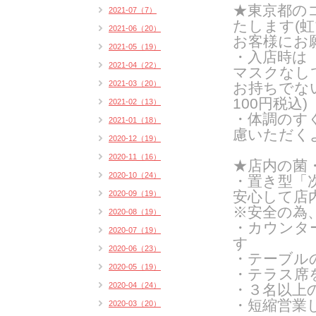
★東京都の
2021-07（7）
たします(
虹
2021-06（20）
お客様にお
2021-05（19）
・入店時は
2021-04（22）
マスクなし
2021-03（20）
お持ちでな
100円税込)
2021-02（13）
・体調のす
2021-01（18）
慮いただく
2020-12（19）
2020-11（16）
★店内の菌
2020-10（24）
・置き型「
安心して店
2020-09（19）
※安全の為
2020-08（19）
・カウンタ
2020-07（19）
す
2020-06（23）
・テーブル
2020-05（19）
・テラス席
2020-04（24）
・３名以上
・短縮営業
2020-03（20）