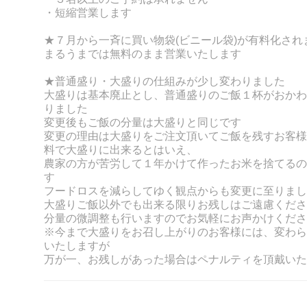
・短縮営業します
★７月から一斉に買い物袋(ビニール袋)が有料化され
まるうまでは無料のまま営業いたします
★普通盛り・大盛りの仕組みが少し変わりました
大盛りは基本廃止とし、普通盛りのご飯１杯がおかわ
りました
変更後もご飯の分量は大盛りと同じです
変更の理由は大盛りをご注文頂いてご飯を残すお客様
料で大盛りに出来るとはいえ、
農家の方が苦労して１年かけて作ったお米を捨てるの
す
フードロスを減らしてゆく観点からも変更に至りまし
大盛りご飯以外でも出来る限りお残しはご遠慮くださ
分量の微調整も行いますのでお気軽にお声かけくださ
※今まで大盛りをお召し上がりのお客様には、変わら
いたしますが
万が一、お残しがあった場合はペナルティを頂戴いた