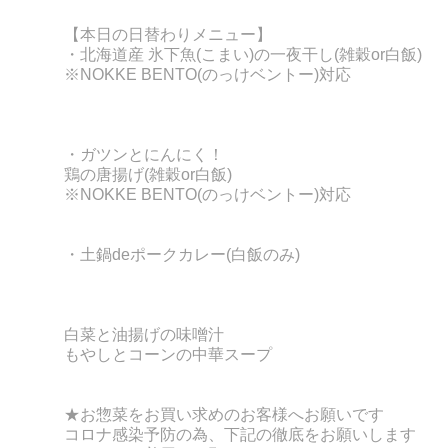
【本日の日替わりメニュー】
・北海道産 氷下魚(こまい)の一夜干し
(雑穀or白飯)
※NOKKE BENTO(のっけベントー)対応
・ガツンとにんにく！
鶏の唐揚げ(雑穀or
白飯)
※NOKKE BENTO(のっけベントー)対応
・土鍋deポークカレー(白飯のみ)
白菜と油揚げの味噌汁
もやしとコーンの中華スープ
★お惣菜をお買い求めのお客様へお願いです
コロナ感染予防の為、下記の徹底をお願いします