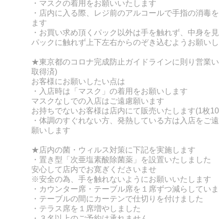
・マスクの着用をお願いいたします
・店内に入る際、レジ前のアルコールで手指の消毒を
ます
・お買い求め頂くパック以外は手を触れず、
中身を見
パックに触れず上下左右からのぞき込むようお願いし
★東京都のコロナ完成防止ガイドラインに則り営業い
取得済)
お客様にお願いしたい点は
・入店時は「マスク」の着用をお願いします
マスクなしでの入店はご遠慮願います
お持ちでないお客様は店内にて販売いたします(1枚10
・体調のすぐれない方、発熱している方は入店をご遠
願いします
★店内の菌・ウィルス対策に下記を実施します
・置き型「次亜塩素酸除菌薬」を設置いたしました
安心して店内でお寛ぎくださいませ
※安全の為、手を触れないようにお願いいたします
・カウンター席・テーブル席を１席ずつ減らしていま
・テーブルの間にカーテンで仕切りを付けました
・テラス席を１席増やしました
・３名以上のご予約は承れません