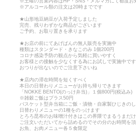
※土曜の営業内容はHP・SNS・メルマガにて都度お
※アルコール類の注文は20時までです
★山形地豆納豆が
入荷予定しました
完売、残りわずかな商品がございます
ご予約、お取り置きを承ります
★お店の前にてあげぱんの無人販売を実施中
種類はスタンダード・きなこのみ 1個200円
コロナ感染予防の観点から気軽に買いやすく
お客様との接触を少なくする為にお試しで実施中です
おつりが出ないのでご注意下さいね
★店内の滞在時間を短くすべく
本日の日替わりメニューがお持ち帰りできます
「NOKKE BENT
O(のっけ弁当)」１個800円(税込み)
※雑穀ご飯はプラス50円
バスケット型弁当箱にご飯・漬物・自家製ひじきのし
日替わりメニューの
1種をのっけます
とろろ昆布のお味噌汁付きはこの界隈でまるうまだけ
ご注文いただいてから詰めるのでその分のお時間を頂
お魚、お肉メニュー各５食限定