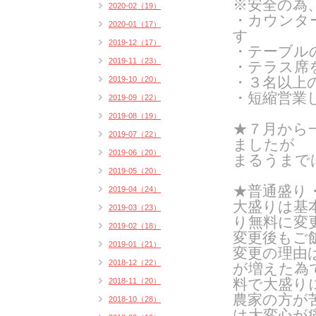
※安全の為
2020-02（19）
・カウンタ
2020-01（17）
す
2019-12（17）
・テーブル
2019-11（23）
・テラス席
・３名以上
2019-10（20）
・短縮営業
2019-09（22）
2019-08（19）
★７月から
2019-07（22）
ましたが
2019-06（20）
まるうまで
2019-05（20）
★普通盛り
2019-04（24）
大盛りは基
2019-03（23）
り無料に変
2019-02（18）
変更後もご
2019-01（21）
変更の理由
2018-12（22）
が増えた為
料で大盛り
2018-11（20）
農家の方が
2018-10（28）
は
大変心が