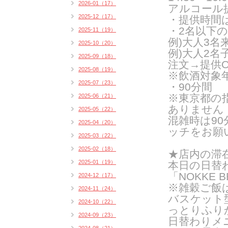
2026-01（17）
アルコール
2025-12（17）
・提供時間は1
・2名以下
2025-11（19）
例)大人3
2025-10（20）
例)大人2
2025-09（18）
注文→提供O
2025-08（19）
※飲酒対象
2025-07（23）
・90分間
※東京都の
2025-06（21）
ありません
2025-05（22）
混雑時は9
2025-04（20）
ッチをお願
2025-03（22）
2025-02（18）
★店内の滞
2025-01（19）
本日の日替
「NOKKE B
2024-12（17）
※雑穀ご飯
2024-11（24）
バスケット
2024-10（22）
っとりふり
2024-09（23）
日替わりメ