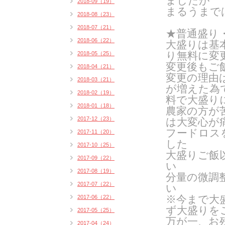
ましたが
2018-09（19）
まるうまで
2018-08（23）
2018-07（21）
★普通盛り
2018-06（22）
大盛りは基
り無料に変
2018-05（25）
変更後もご
2018-04（21）
変更の理由
2018-03（21）
が増えた為
2018-02（19）
料で大盛り
2018-01（18）
農家の方が
2017-12（23）
は
大変心が
フードロス
2017-11（20）
した
2017-10（25）
大盛りご飯
2017-09（22）
い
2017-08（19）
分量の微調
2017-07（22）
い
※今まで大
2017-06（22）
ず大盛りを
2017-05（25）
万が一、お
2017-04（24）