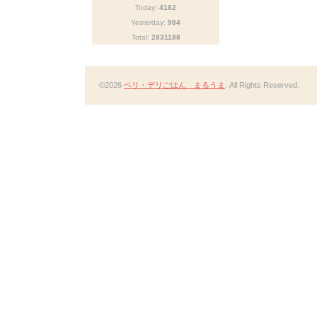
Today:
4182
Yesterday:
984
Total:
2831188
©2026
ベリ・デリごはん まるうま
. All Rights Reserved.