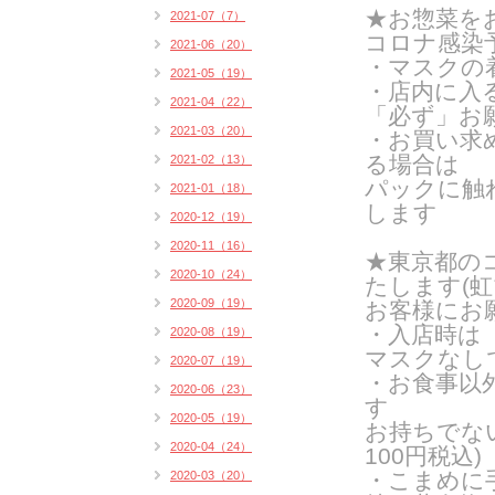
★お惣菜を
2021-07（7）
コロナ感染
2021-06（20）
・マスクの
2021-05（19）
・店内に入
2021-04（22）
「必ず」お
2021-03（20）
・お買い求
る場合は
2021-02（13）
パックに触
2021-01（18）
します
2020-12（19）
2020-11（16）
★東京都の
2020-10（24）
たします(
虹
2020-09（19）
お客様にお
・入店時は
2020-08（19）
マスクなし
2020-07（19）
・お食事以
2020-06（23）
す
2020-05（19）
お持ちでな
2020-04（24）
100円税込)
・こまめに
2020-03（20）