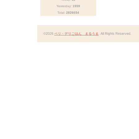
Yesterday:
1559
Total:
2826034
©2026
ベリ・デリごはん まるうま
. All Rights Reserved.