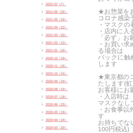
2021-07（7）
★お惣菜を
2021-06（20）
コロナ感染
2021-05（19）
・マスクの
2021-04（22）
・店内に入
2021-03（20）
「必ず」お
・お買い求
2021-02（13）
る場合は
2021-01（18）
パックに触
2020-12（19）
します
2020-11（16）
2020-10（24）
★東京都の
2020-09（19）
たします(
虹
お客様にお
2020-08（19）
・入店時は
2020-07（19）
マスクなし
2020-06（23）
・お食事以
2020-05（19）
す
2020-04（24）
お持ちでな
100円税込)
2020-03（20）