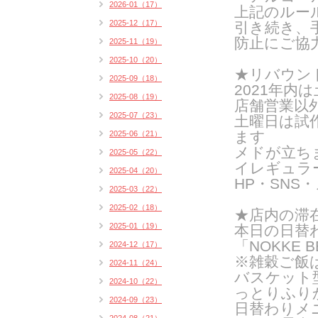
2026-01（17）
上記のルー
2025-12（17）
引き続き、
防止にご協
2025-11（19）
2025-10（20）
★リバウン
2025-09（18）
2021年
2025-08（19）
店舗営業以
2025-07（23）
土曜日は試
ます
2025-06（21）
メドが立ち
2025-05（22）
イレギュラ
2025-04（20）
HP・SN
2025-03（22）
2025-02（18）
★店内の滞
2025-01（19）
本日の日替
「NOKKE B
2024-12（17）
※雑穀ご飯
2024-11（24）
バスケット
2024-10（22）
っとりふり
2024-09（23）
日替わりメ