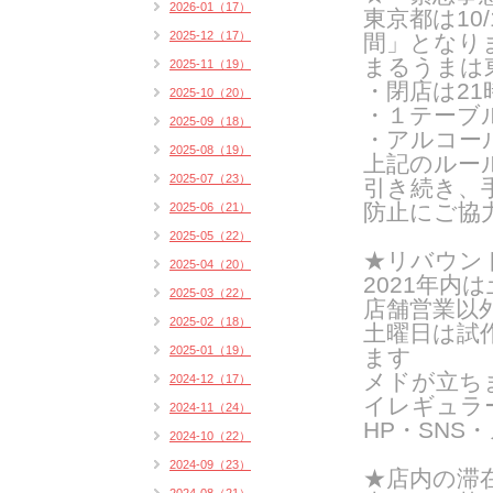
2026-01（17）
東京都は10/1
2025-12（17）
間」となり
まるうまは
2025-11（19）
・閉店は21時
2025-10（20）
・１テーブ
2025-09（18）
・アルコール
2025-08（19）
上記のルー
2025-07（23）
引き続き、
防止にご協
2025-06（21）
2025-05（22）
★リバウン
2025-04（20）
2021年
2025-03（22）
店舗営業以
2025-02（18）
土曜日は試
2025-01（19）
ます
メドが立ち
2024-12（17）
イレギュラ
2024-11（24）
HP・SN
2024-10（22）
2024-09（23）
★店内の滞