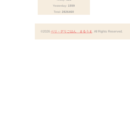
Yesterday:
1559
Total:
2826460
©2026
ベリ・デリごはん まるうま
. All Rights Reserved.