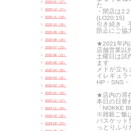
2026-01（17）
た
2025-12（17）
・閉店は2２時
(LO20:15)
2025-11（19）
引き続き、
2025-10（20）
防止にご協
2025-09（18）
2025-08（19）
★
2021
2025-07（23）
店舗営業以
土曜日は試
2025-06（21）
ます
2025-05（22）
メドが立ち
2025-04（20）
イレギュラ
2025-03（22）
HP・SN
2025-02（18）
2025-01（19）
★店内の滞
本日の日替
2024-12（17）
「NOKKE B
2024-11（24）
※雑穀ご飯
2024-10（22）
バスケット
2024-09（23）
っとりふり