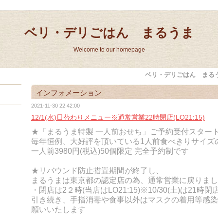
ベリ・デリごはん まるうま
Welcome to our homepage
ベリ・デリごはん まる
インフォメーション
2021-11-30 22:42:00
12/1(水)日替わりメニュー※通常営業22時閉店(LO21:15)
★「まるうま特製 一人前おせち」ご予約受付スター
毎年恒例、大好評を頂いている1人前食べきりサイズ
一人前3980円(税込)
50個限定 完全
予約制です
★リバウンド防止措置期間が終了し、
まるうまは東京都の認定店の為、通常営業に戻りまし
・閉店は2２時(当店はLO21:15)※10/30(土)は21時閉店(
引き続き、手指消毒や食事以外はマスクの着用等感染
願いいたします