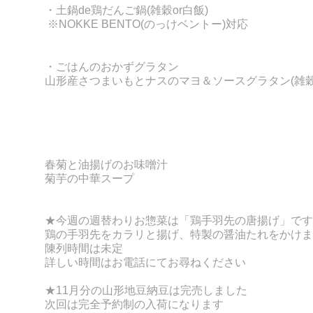
・土鍋de鶏だんご鍋
(雑穀or白飯)
※NOKKE BENTO(のっけベントー)対応
・ごはんのおかずグラタン
山形産さつまいもとナスのマヨ＆ソースグラタン(雑穀o
春菊と油揚げのお味噌汁
菊芋の中華スープ
★今週の週替わりお惣菜は「鶏手羽先の唐揚げ」です
鶏の手羽先をカラリと揚げ、特製の醤油たれをかけま
陳列時間は未定
詳しい時間はお電話にてお尋ねください
★11月分の山形地豆納豆は完売しました
次回は完全予約制の入荷になります