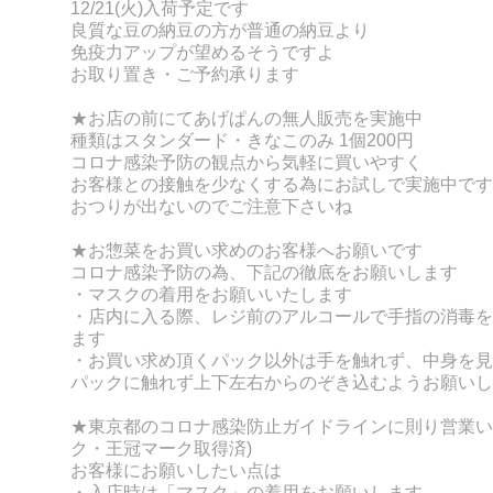
12/21(火)入荷予定です
良質な豆の納豆の方が普通の納豆より
免疫力アップが望めるそうですよ
お取り置き・ご予約承ります
★お店の前にてあげぱんの無人販売を実施中
種類はスタンダード・きなこのみ 1個200円
コロナ感染予防の観点から気軽に買いやすく
お客様との接触を少なくする為にお試しで実施中です
おつりが出ないのでご注意下さいね
★お惣菜をお買い求めのお客様へお願いです
コロナ感染予防の為、下記の徹底をお願いします
・マスクの着用をお願いいたします
・店内に入る際、レジ前のアルコールで手指の消毒を
ます
・お買い求め頂くパック以外は手を触れず、
中身を見
パックに触れず上下左右からのぞき込むようお願いし
★東京都のコロナ感染防止ガイドラインに則り営業い
ク・王冠マーク取得済)
お客様にお願いしたい点は
・入店時は「マスク」の着用をお願いします