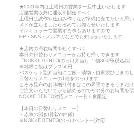
★
2021年内は土曜日の営業を一旦中止いたします
店舗営業以外に通販を開始すべく
土曜日は試作や仕組み作りなど準備に充てたいと思い
メドが立ちましたら改めてお知らせいたします
イレギュラーで営業する事もありますので
HP・SNS・メルマガなどでお知らせいたします
★店内の滞在時間を短くすべく
本日の日替わりメニューがお持ち帰りできます
「NOKKE BENT
O(のっけ弁当)」１個800円(税込み)
※雑穀ご飯はプラス50円
バスケット型弁当箱にご飯・漬物・自家製ひじきのし
日替わりメニューの
1種をのっけます
とろろ昆布のお味噌汁付きはこの界隈でまるうまだけ
ご注文いただいてから詰めるのでその分のお時間を頂
NOKKE BENTO対応メニュー各５食限定
【本日の日替わりメニュー】
・赤魚の開き
(雑穀or白飯)
※NOKKE BENTO(のっけベントー)対応