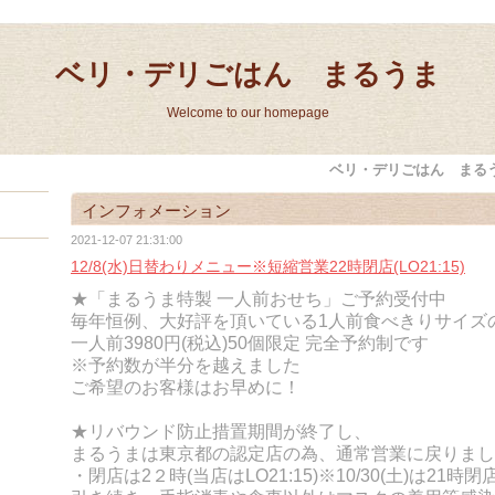
ベリ・デリごはん まるうま
Welcome to our homepage
ベリ・デリごはん まる
インフォメーション
2021-12-07 21:31:00
12/8(水)日替わりメニュー※短縮営業22時閉店(LO21:15)
★「まるうま特製 一人前おせち」ご予約受付中
毎年恒例、大好評を頂いている1人前食べきりサイズ
一人前3980円(税込)
50個限定 完全
予約制です
※予約数が半分を越えました
ご希望のお客様はお早めに！
★リバウンド防止措置期間が終了し、
まるうまは東京都の認定店の為、通常営業に戻りまし
・閉店は2２時(当店はLO21:15)※10/30(土)は21時閉店(