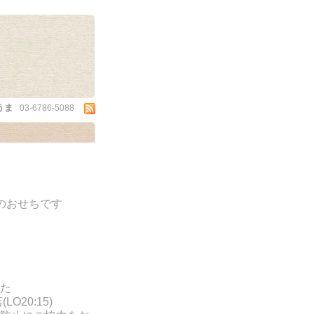
うま
03-6786-5088
のおせちです
た
LO20:15)