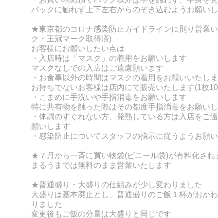
パックに触れず上下左右からのぞき込むようお願いし
★東京都のコロナ感染防止ガイドラインに則り営業い
ク・王冠マーク取得済)
お客様にお願いしたい点は
・入店時は「マスク」の着用をお願いします
マスクなしでの入店はご遠慮願います
・お食事以外の時間はマスクの着用をお願いいたしま
お持ちでないお客様は店内にて販売いたします(1枚10
・こまめに手洗いや手指消毒をお願いします
特に共有物を触った際はその都度手指消毒をお願いし
・体調のすぐれない方、発熱している方は入店をご遠
願いします
・感染防止についてスタッフの指示に従うようお願い
★７月から一斉に買い物袋(ビニール袋)が有料化され
まるうまでは無料のまま営業いたします
★普通盛り・大盛りの仕組みが少し変わりました
大盛りは基本廃止とし、普通盛りのご飯１杯がおかわ
りました
変更後もご飯の分量は大盛りと同じです