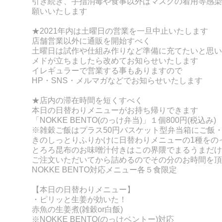
引き続き、手指消毒や食事以外はマスクの着用等感染
願いいたします
★
2021年内は土曜日の営業を一旦中止いたします
店舗営業以外に通販を開始すべく
土曜日は試作や仕組み作りなど準備に充てたいと思い
メドが立ちましたら改めてお知らせいたします
イレギュラーで営業する事もありますので
HP・SNS・メルマガなどでお知らせいたします
★店内の滞在時間を短くすべく
本日の日替わりメニューがお持ち帰りできます
「NOKKE BENT
O(のっけ弁当)」１個800円(税込み)
※雑穀ご飯はプラス50円
バスケット型弁当箱にご飯
きのしっとりふりかけに
日替わりメニューの
1種をの
とろろ昆布のお味噌汁付きはこの界隈でまるうまだけ
ご注文いただいてから詰めるのでその分のお時間を頂
NOKKE BENTO対応メニュー各５食限定
【本日の日替わりメニュー】
・ピリッと生姜が効いた！
赤魚の生姜煮(雑穀or白飯)
※NOKKE BENTO(のっけベントー)対応