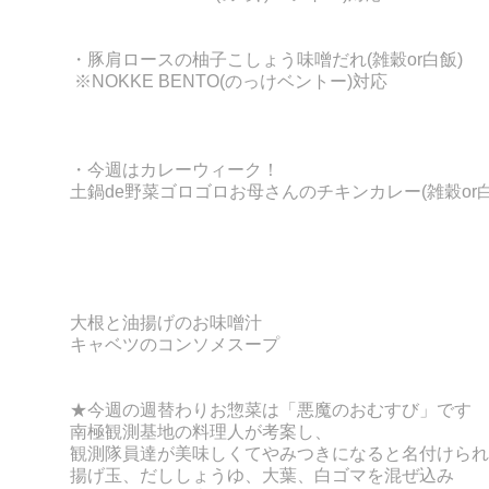
・豚肩ロースの柚子こしょう味噌だれ
(雑穀or白飯)
※NOKKE BENTO(のっけベントー)対応
・今週はカレーウィーク！
土鍋de野菜ゴロゴロ
お母さんのチキンカレー(雑穀or白
大根と油揚げのお味噌汁
キャベツのコンソメスープ
★今週の週替わりお惣菜は「悪魔のおむすび」です
南極観測基地の料理人が考案し、
観測隊員達が美味しくてやみつきになると名付けられ
揚げ玉、だししょうゆ、大葉、白ゴマを混ぜ込み