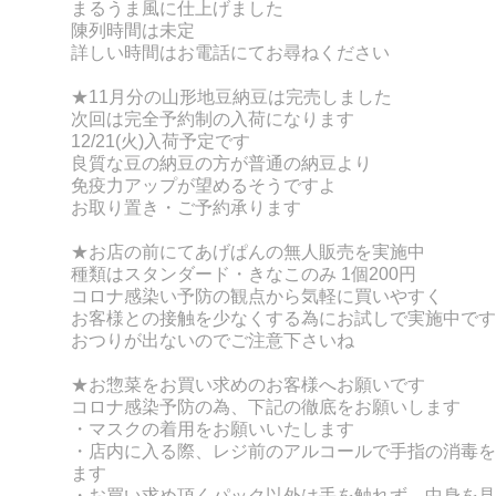
まるうま風に仕上げました
陳列時間は未定
詳しい時間はお電話にてお尋ねください
★11月分の山形地豆納豆は完売しました
次回は完全予約制の入荷になります
12/21(火)入荷予定です
良質な豆の納豆の方が普通の納豆より
免疫力アップが望めるそうですよ
お取り置き・ご予約承ります
★お店の前にてあげぱんの無人販売を実施中
種類はスタンダード・きなこのみ 1個200円
コロナ感染い予防の観点から気軽に買いやすく
お客様との接触を少なくする為にお試しで実施中です
おつりが出ないのでご注意下さいね
★お惣菜をお買い求めのお客様へお願いです
コロナ感染予防の為、下記の徹底をお願いします
・マスクの着用をお願いいたします
・店内に入る際、レジ前のアルコールで手指の消毒を
ます
・お買い求め頂くパック以外は手を触れず、
中身を見