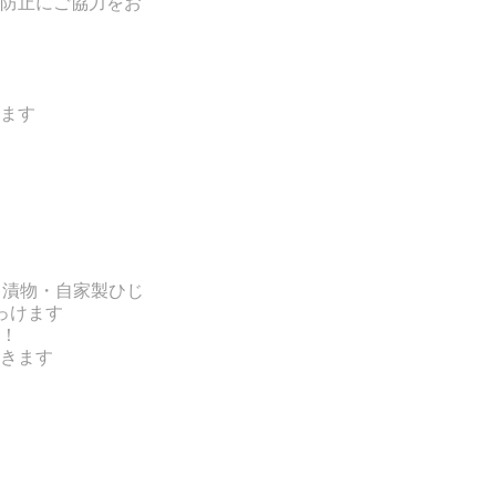
防止にご協力をお
ます
・漬物・自家製ひじ
っけます
！
きます