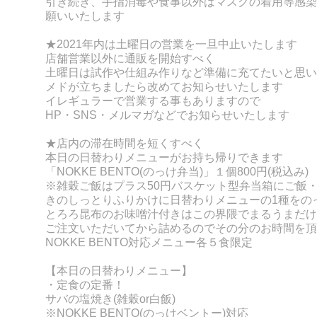
引き続き、手指消毒や食事以外はマスクの着用等感染
願いいたします
★
2021年内は土曜日の営業を一旦中止いたします
店舗営業以外に通販を開始すべく
土曜日は試作や仕組み作りなど準備に充てたいと思い
メドが立ちましたら改めてお知らせいたします
イレギュラーで営業する事もありますので
HP・SNS・メルマガなどでお知らせいたします
★店内の滞在時間を短くすべく
本日の日替わりメニューがお持ち帰りできます
「NOKKE BENT
O(のっけ弁当)」１個800円(税込み)
※雑穀ご飯はプラス50円
バスケット型弁当箱にご飯
きのしっとりふりかけに
日替わりメニューの
1種をの
とろろ昆布のお味噌汁付きはこの界隈でまるうまだけ
ご注文いただいてから詰めるのでその分のお時間を頂
NOKKE BENTO対応メニュー各５食限定
【本日の日替わりメニュー】
・定食の定番！
サバの塩焼き(雑穀or白飯)
※NOKKE BENTO(のっけベントー)対応