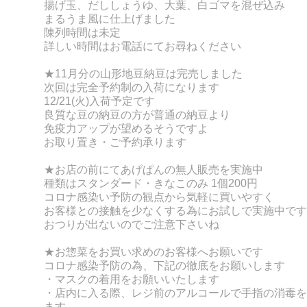
揚げ玉、だししょうゆ、大葉、白ゴマを混ぜ込み
まるうま風に仕上げました
陳列時間は未定
詳しい時間はお電話にてお尋ねください
★11月分の山形地豆納豆は完売しました
次回は完全予約制の入荷になります
12/21(火)入荷予定です
良質な豆の納豆の方が普通の納豆より
免疫力アップが望めるそうですよ
お取り置き・ご予約承ります
★お店の前にてあげぱんの無人販売を実施中
種類はスタンダード・きなこのみ 1個200円
コロナ感染い予防の観点から気軽に買いやすく
お客様との接触を少なくする為にお試しで実施中です
おつりが出ないのでご注意下さいね
★お惣菜をお買い求めのお客様へお願いです
コロナ感染予防の為、下記の徹底をお願いします
・マスクの着用をお願いいたします
・店内に入る際、レジ前のアルコールで手指の消毒を
ます