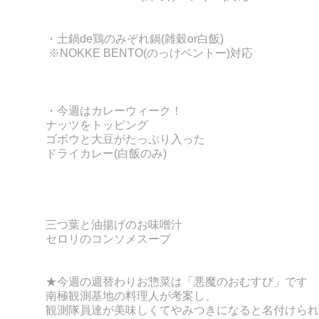
・土鍋de鶏のみぞれ鍋
(雑穀or白飯)
※NOKKE BENTO(のっけベントー)対応
・今週はカレーウィーク！
ナッツをトッピング
ゴボウと大豆がたっぷり入った
ドライカレー(白飯のみ)
三つ葉と油揚げのお味噌汁
セロリのコンソメスープ
★今週の週替わりお惣菜は「悪魔のおむすび」です
南極観測基地の料理人が考案し、
観測隊員達が美味しくてやみつきになると名付けられ