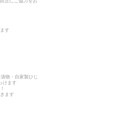
防止にご協力をお
ます
・漬物・自家製ひじ
っけます
！
きます