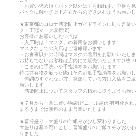
・お買い求め頂くパック以外は手を触れず、
中身を見
パックに触れず上下左右からのぞき込むようお願いし
★東京都のコロナ感染防止ガイドラインに則り営業い
ク・王冠マーク取得済)
お客様にお願いしたい点は
・入店時は「マスク」の着用をお願いします
マスクなしでの入店はご遠慮願います
・お食事以外の時間はマスクの着用をお願いいたしま
お持ちでないお客様は店内にて販売いたします(1枚10
・こまめに手洗いや手指消毒をお願いします
特に共有物を触った際はその都度手指消毒をお願いし
・体調のすぐれない方、発熱している方は入店をご遠
願いします
・感染防止についてスタッフの指示に従うようお願い
★７月から一斉に買い物袋(ビニール袋)が有料化され
まるうまでは無料のまま営業いたします
★普通盛り・大盛りの仕組みが少し変わりました
大盛りは基本廃止とし、普通盛りのご飯１杯がおかわ
りました