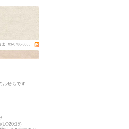
うま
03-6786-5088
のおせちです
た
LO20:15)