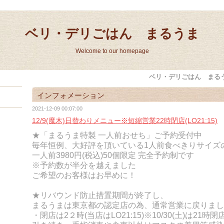
ベリ・デリごはん まるうま
Welcome to our homepage
ベリ・デリごはん まる
インフォメーション
2021-12-09 00:07:00
12/9(魔木)日替わりメニュー※短縮営業22時閉店(LO21:15)
★「まるうま特製 一人前おせち」ご予約受付中
毎年恒例、大好評を頂いている1人前食べきりサイズ
一人前3980円(税込)
50個限定 完全
予約制です
※予約数が半分を越えました
ご希望のお客様はお早めに！
★リバウンド防止措置期間が終了し、
まるうまは東京都の認定店の為、通常営業に戻りまし
・閉店は2２時(当店はLO21:15)※10/30(土)は21時閉店(