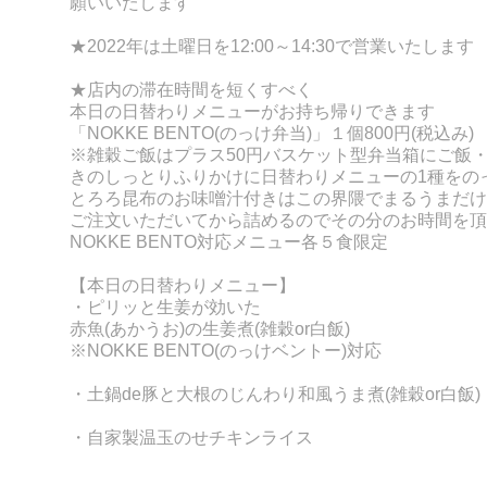
願いいたします
★2022年は
土曜日を12:00～14:30で営業いたします
★店内の滞在時間を短くすべく
本日の日替わりメニューがお持ち帰りできます
「NOKKE BENT
O(のっけ弁当)」１個800円(税込み)
※雑穀ご飯はプラス50円
バスケット型弁当箱にご飯
きのしっとりふりかけに
日替わりメニューの
1種をの
とろろ昆布のお味噌汁付きはこの界隈でまるうまだけ
ご注文いただいてから詰めるのでその分のお時間を頂
NOKKE BENTO対応メニュー各５食限定
【本日の日替わりメニュー】
・ピリッと生姜が効いた
赤魚(あかうお)の生姜煮(雑穀or白飯)
※NOKKE BENTO(のっけベントー)対応
・土鍋de豚と大根のじんわり和風うま煮(雑穀or
白飯)
・自家製温玉のせチキンライス