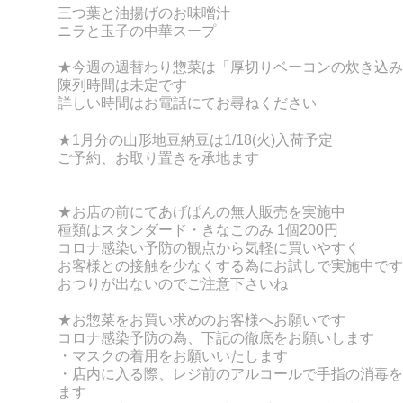
三つ葉と油揚げのお味噌汁
ニラと玉子の中華スープ
★今週の週替わり惣菜は「厚切りベーコンの炊き込み
陳列時間は未定です
詳しい時間はお電話にてお尋ねください
★1月分の山形地豆納豆は1/18(火)入荷予定
ご予約、お取り置きを承地ます
★お店の前にてあげぱんの無人販売を実施中
種類はスタンダード・きなこのみ 1個200円
コロナ感染い予防の観点から気軽に買いやすく
お客様との接触を少なくする為にお試しで実施中です
おつりが出ないのでご注意下さいね
★お惣菜をお買い求めのお客様へお願いです
コロナ感染予防の為、下記の徹底をお願いします
・マスクの着用をお願いいたします
・店内に入る際、レジ前のアルコールで手指の消毒を
ます