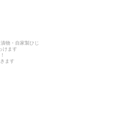
・漬物・自家製ひじ
っけます
！
きます