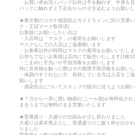
・お買い求め頂くパック以外は手を触れず、
中身を見
パックに触れず上下左右からのぞき込むようお願いし
★東京都のコロナ感染防止ガイドラインに則り営業い
ク・王冠マーク取得済)
お客様にお願いしたい点は
・入店時は「マスク」の着用をお願いします
マスクなしでの入店はご遠慮願います
・お食事以外の時間はマスクの着用をお願いいたしま
お持ちでないお客様は店内にて販売いたします(1枚10
・こまめに手洗いや手指消毒をお願いします
特に共有物を触った際はその都度手指消毒をお願いし
・体調のすぐれない方、発熱している方は入店をご遠
願いします
・感染防止についてスタッフの指示に従うようお願い
★７月から一斉に買い物袋(ビニール袋)が有料化され
まるうまでは無料のまま営業いたします
★普通盛り・大盛りの仕組みが少し変わりました
大盛りは基本廃止とし、普通盛りのご飯１杯がおかわ
りました
変更後もご飯の分量は大盛りと同じです