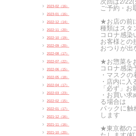
次回は2/22
2023-02（16）
ご予約・お
2023-01（16）
★お店の前
2022-12（14）
種類はスタン
2022-11（20）
コロナ感染
2022-10（19）
お客様との
2022-09（20）
おつりが出
2022-08（17）
★お惣菜を
2022-07（22）
コロナ感染
2022-06（15）
・マスクの
2022-05（18）
・店内に入
2022-04（17）
「必ず」お
2022-03（23）
・お買い求
る場合は
2022-02（15）
パックに触
2022-01（17）
します
2021-12（16）
2021-11（16）
★東京都の
2021-10（20）
たします(
虹