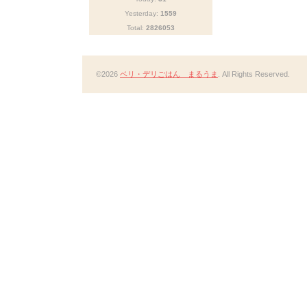
Yesterday:
1559
Total:
2826053
©2026
ベリ・デリごはん まるうま
. All Rights Reserved.