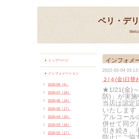
ベリ・デ
Welc
インフォメ
トップページ
2022-02-04 03:13
インフォメーション
２/４(金)日替
2026-08（6）
★1/21(金
2026-07（19）
防)」が実施
2026-06（19）
当店は認定
いたします
2026-05（17）
アルコール
2026-04（20）
併せて同グ
2026-03（19）
引き続き、
2026-02（17）
防止にご協