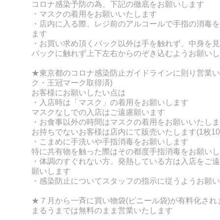
コロナ感染予防の為、下記の徹底をお願いします
・マスクの着用をお願いいたします
・店内に入る際、レジ前のアルコールで手指の消毒を
ます
・お買い求め頂くパック以外は手を触れず、
中身を見
パックに触れず上下左右からのぞき込むようお願いし
★東京都のコロナ感染防止ガイドラインに則り営業い
ク・王冠マーク取得済)
お客様にお願いしたい点は
・入店時は「マスク」の着用をお願いします
マスクなしでの入店はご遠慮願います
・お食事以外の時間はマスクの着用をお願いいたしま
お持ちでないお客様は店内にて販売いたします(1枚10
・こまめに手洗いや手指消毒をお願いします
特に共有物を触った際はその都度手指消毒をお願いし
・体調のすぐれない方、発熱している方は入店をご遠
願いします
・感染防止についてスタッフの指示に従うようお願い
★７月から一斉に買い物袋(ビニール袋)が有料化され
まるうまでは無料のまま営業いたします