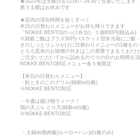
★2022年は
土曜日を12:00～14:30で営業いたします
第３土曜はお休みです
★店内の滞在時間を短くすべく
本日の日替わりメニューがお持ち帰りできます
「NOKKE BENT
O(のっけ弁当)」１個800円(税込み)
※雑穀ご飯はプラス50円
バスケット型弁当箱にご飯
きのしっとりふりかけに
日替わりメニューの
1種をの
とろろ昆布のお味噌汁付きはこの界隈でまるうまだけ
ご注文いただいてから詰めるのでその分のお時間を頂
NOKKE BENTO対応メニュー各５食限定
【本日の日替わりメニュー】
・鮭ときのこのグリル
(雑穀or白飯)
※NOKKE BENTO対応
・今週は揚げ物ウィーク！
鶏の天ぷら とり天
(雑穀or
白飯)
※NOKKE BENTO対応
・土鍋de魯肉飯(ルーローハン)(白飯のみ)