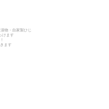
・漬物・自家製ひじ
っけます
！
きます