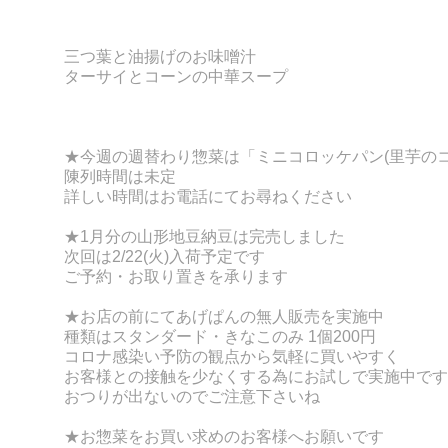
三つ葉と油揚げのお味噌汁
ターサイとコーンの中華スープ
★今週の週替わり惣菜は「ミニコロッケパン(里芋のコ
陳列時間は未定
詳しい時間はお電話にてお尋ねください
★1月分の山形地豆納豆は完売しました
次回は2/22(火)入荷予定です
ご予約・お取り置きを承ります
★お店の前にてあげぱんの無人販売を実施中
種類はスタンダード・きなこのみ 1個200円
コロナ感染い予防の観点から気軽に買いやすく
お客様との接触を少なくする為にお試しで実施中です
おつりが出ないのでご注意下さいね
★お惣菜をお買い求めのお客様へお願いです