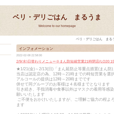
ベリ・デリごはん まるうま
Welcome to our homepage
ベリ・デリごはん まる
インフォメーション
2022-02-08 22:58:00
2/9(水)日替わりメニュー※まん防短縮営業21時閉店(LO20:15
★1/21(金)～2/13(日)「まん延防止等重点措置(まん
当店は認定店の為、12時～21時までの時短営業を選
アルコールの提供は12時～20時までです
併せて同グループのお客様は４名様までとなります
引き続き、手指消毒や食事以外はマスクの着用等感染
願いいたします
ご不便をおかけいたしますが、ご理解ご協力の程よ
ます