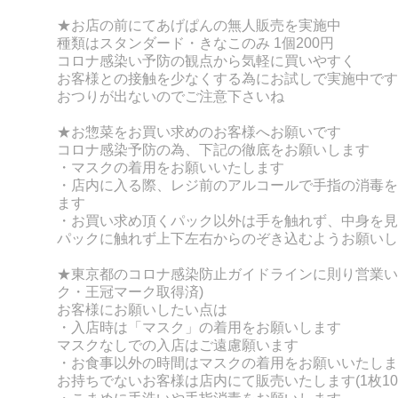
★お店の前にてあげぱんの無人販売を実施中
種類はスタンダード・きなこのみ 1個200円
コロナ感染い予防の観点から気軽に買いやすく
お客様との接触を少なくする為にお試しで実施中です
おつりが出ないのでご注意下さいね
★お惣菜をお買い求めのお客様へお願いです
コロナ感染予防の為、下記の徹底をお願いします
・マスクの着用をお願いいたします
・店内に入る際、レジ前のアルコールで手指の消毒を
ます
・お買い求め頂くパック以外は手を触れず、
中身を見
パックに触れず上下左右からのぞき込むようお願いし
★東京都のコロナ感染防止ガイドラインに則り営業い
ク・王冠マーク取得済)
お客様にお願いしたい点は
・入店時は「マスク」の着用をお願いします
マスクなしでの入店はご遠慮願います
・お食事以外の時間はマスクの着用をお願いいたしま
お持ちでないお客様は店内にて販売いたします(1枚10