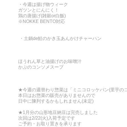
・今週は揚げ物ウィーク
ガツンとにんにく！
鶏の唐揚げ(雑穀or
白飯)
※NOKKE BENTO対応
・土鍋de鮭のかき玉あんかけチャーハン
ほうれん草と油揚げのお味噌汁
かぶのコンソメスープ
★今週の週替わり惣菜は「ミニコロッケパン(里芋のコ
本日はお惣菜の販売がありませんので
日中に陳列するかもしれません(未定)
★1月分の山形地豆納豆は完売しました
次回は2/22(火)入荷予定です
ご予約・お取り置きを承ります