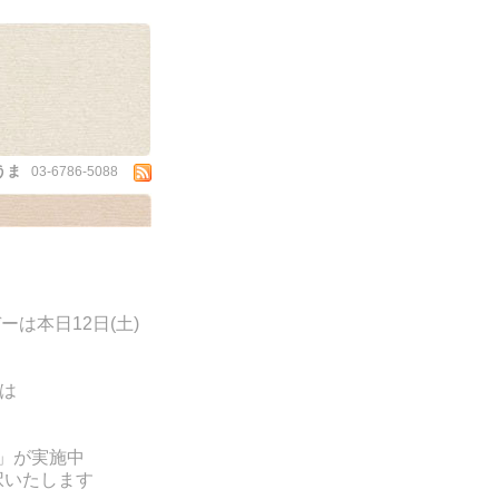
うま
03-6786-5088
は本日12日(土)
味は
防)」が実施中
択いたします