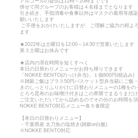
アルコールの提供は12時～20時までです
併せて同グループのお客様は４名様までとなります
引き続き、手指消毒や食事以外はマスクの着用等感染
願いいたします
ご不便をおかけいたしますが、ご理解ご協力の程よ
ます
★2022年は
土曜日を12:00～14:30で営業いたします
第３土曜はお休みです
★店内の滞在時間を短くすべく
本日の日替わりメニューがお持ち帰りできます
「NOKKE BENT
O(のっけ弁当)」１個800円(税込み)
※雑穀ご飯はプラス50円
バスケット型弁当箱にご飯
きのしっとりふりかけに
日替わりメニューの
1種をの
とろろ昆布のお味噌汁付きはこの界隈でまるうまだけ
ご注文いただいてから詰めるのでその分のお時間を頂
NOKKE BENTO対応メニュー各５食限定
【本日の日替わりメニュー】
・千葉県産 太刀魚の塩焼き
(雑穀or白飯)
※NOKKE BENTO対応