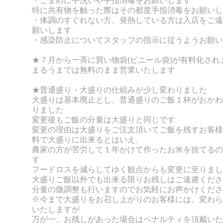
・こまめに手洗いや手指消毒をお願いします
特に共有物を触った際はその都度手指消毒をお願いし
・体調のすぐれない方、発熱している方は入店をご遠
願いします
・感染防止についてスタッフの指示に従うようお願い
★７月から一斉に買い物袋(ビニール袋)が有料化され
まるうまでは無料のまま営業いたします
★普通盛り・大盛りの仕組みが少し変わりました
大盛りは基本廃止とし、普通盛りのご飯１杯がおかわ
りました
変更後もご飯の分量は大盛りと同じです
変更の理由は大盛りをご注文頂いてご飯を残すお客様
料で大盛りに出来るとはいえ、
農家の方が苦労して１年かけて作ったお米を捨てるの
す
フードロスを減らしてゆく観点からも変更に至りまし
大盛りご飯以外でも出来る限りお残しはご遠慮くださ
分量の微調整も行いますのでお気軽にお声かけくださ
※今まで大盛りをお召し上がりのお客様には、変わら
いたしますが
万が一、お残しがあった場合はペナルティを頂戴いた