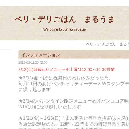
ベリ・デリごはん まるうま
Welcome to our homepage
ベリ・デリごはん まる
インフォメーション
2022-02-11 20:42:00
2/12(土)日替わりメニュー※土曜は12:00～14:30営業
★
2/11(金・祝)は祝祭日の為お休みだった為、
毎月11日のあげパンチャリティーデー＆Wスタンプデー
に繰り越します
★2/14のバレンタイン限定メニューあげパンココア
2/15(月)に繰り越しいたします
★1/21(金)～2/13(日)「まん延防止等重点措置(まん
当店は認定店の為、12時～21時までの時短営業を選