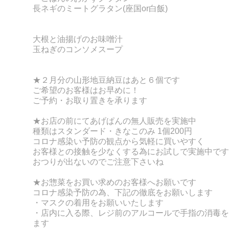
長ネギのミートグラタン(座国or白飯)
大根と油揚げのお味噌汁
玉ねぎのコンソメスープ
★２月分の山形地豆納豆はあと６個です
ご希望のお客様はお早めに！
ご予約・お取り置きを承ります
★お店の前にてあげぱんの無人販売を実施中
種類はスタンダード・きなこのみ 1個200円
コロナ感染い予防の観点から気軽に買いやすく
お客様との接触を少なくする為にお試しで実施中です
おつりが出ないのでご注意下さいね
★お惣菜をお買い求めのお客様へお願いです
コロナ感染予防の為、下記の徹底をお願いします
・マスクの着用をお願いいたします
・店内に入る際、レジ前のアルコールで手指の消毒を
ます