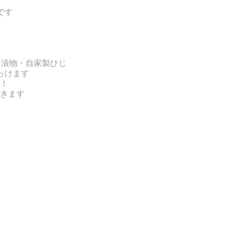
です
・漬物・自家製ひじ
っけます
！
きます