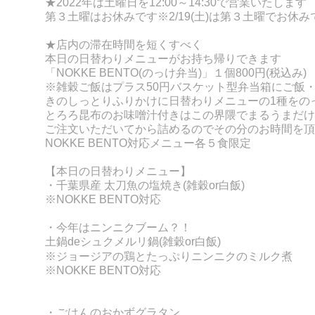
★2022年は
土曜日を12:00～14:30で営業いたします
第３土曜はお休みです※2/19(土)は第３土曜でお休み
★店内の滞在時間を短くすべく
本日の日替わりメニューがお持ち帰りできます
「NOKKE BENT
O(のっけ弁当)」１個800円(税込み)
※雑穀ご飯はプラス50円
バスケット型弁当箱にご飯
きのしっとりふりかけに
日替わりメニューの
1種をの
とろろ昆布のお味噌汁付きはこの界隈でまるうまだけ
ご注文いただいてから詰めるのでその分のお時間を頂
NOKKE BENTO対応メニュー各５食限定
【本日の日替わりメニュー】
・千葉県産 太刀魚の塩焼き
(雑穀or白飯)
※NOKKE BENTO対応
・今年はニンニクブーム？！
土鍋deシュクメルリ鍋(雑穀or
白飯)
※ジョージアの鶏とたっぷりニンニクのミルク煮
※NOKKE BENTO対応
・ごはんのおかずグラタン