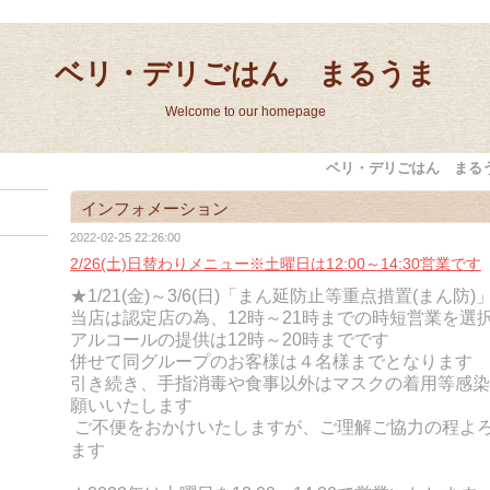
ベリ・デリごはん まるうま
Welcome to our homepage
ベリ・デリごはん まる
インフォメーション
2022-02-25 22:26:00
2/26(土)日替わりメニュー※土曜日は12:00～14:30営業です
★1/21(金)～3/6(日)「まん延防止等重点措置(まん防
当店は認定店の為、12時～21時までの時短営業を選
アルコールの提供は12時～20時までです
併せて同グループのお客様は４名様までとなります
引き続き、手指消毒や食事以外はマスクの着用等感染
願いいたします
ご不便をおかけいたしますが、ご理解ご協力の程よ
ます