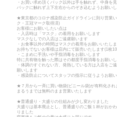
・お買い求め頂くパック以外は手を触れず、
中身を見
パックに触れず上下左右からのぞき込むようお願いし
★東京都のコロナ感染防止ガイドラインに則り営業い
ク・王冠マーク取得済)
お客様にお願いしたい点は
・入店時は「マスク」の着用をお願いします
マスクなしでの入店はご遠慮願います
・お食事以外の時間はマスクの着用をお願いいたしま
お持ちでないお客様は店内にて販売いたします(1枚10
・こまめに手洗いや手指消毒をお願いします
特に共有物を触った際はその都度手指消毒をお願いし
・体調のすぐれない方、発熱している方は入店をご遠
願いします
・感染防止についてスタッフの指示に従うようお願い
★７月から一斉に買い物袋(ビニール袋)が有料化され
まるうまでは無料のまま営業いたします
★普通盛り・大盛りの仕組みが少し変わりました
大盛りは基本廃止とし、普通盛りのご飯１杯がおかわ
りました