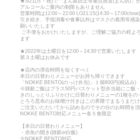
★3/21(月・祝)で「まん延防止等重点措置(まん防)
アルコールご案内の制限もありません
営業時間は12:00～22:00 LO21:15(14:30～17:00close
引き続き、手指消毒や食事以外はマスクの着用等感染
願いいたします
ご不便をおかけいたしますが、ご理解ご協力の程よ
ます
★2022年は
土曜日を12:00～14:30で営業いたします
第３土曜はお休みです
★店内の滞在時間を短くすべく
本日の日替わりメニューがお持ち帰りできます
「NOKKE BENT
O(
のっけ弁当)」１個800円(税込み)
※雑穀ご飯はプラス50円
バスケット型弁当箱にご飯
きのしっとりふりかけに
日替わりメニューの
1種をの
とろろ昆布のお味噌汁付きはこの界隈でまるうまだけ
ご注文いただいてから詰めるのでその分のお時間を頂
NOKKE BENTO対応メニュー各５食限定
【本日の日替わりメニュー】
・赤魚の開き
(雑穀or白飯)
※NOKKE BENTO対応