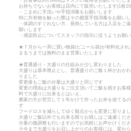
・お食事以外の時間はマスクの着用をお願いいたしま
お持ちでないお客様は店内にて販売いたします(1枚10
・こまめに手洗いや手指消毒をお願いします
特に共有物を触った際はその都度手指消毒をお願いし
・体調のすぐれない方、発熱している方は入店をご遠
願いします
・感染防止についてスタッフの指示に従うようお願い
★７月から一斉に買い物袋(ビニール袋)が有料化され
まるうまでは無料のまま営業いたします
★普通盛り・大盛りの仕組みが少し変わりました
大盛りは基本廃止とし、普通盛りのご飯１杯がおかわ
りました
変更後もご飯の分量は大盛りと同じです
変更の理由は大盛りをご注文頂いてご飯を残すお客様
料で大盛りに出来るとはいえ、
農家の方が苦労して１年かけて作ったお米を捨てるの
す
フードロスを減らしてゆく観点からも変更に至りまし
大盛りご飯以外でも出来る限りお残しはご遠慮くださ
分量の微調整も行いますのでお気軽にお声かけくださ
※今まで大盛りをお召し上がりのお客様には、変わら