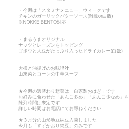
・
今週は「スタミナメニュー」ウィークです
チキンのガーリックバターソース(雑穀or
白飯)
※NOKKE BENTO対応
・まるうまオリジナル
ナッツとレーズンをトッピング
ゴボウと大豆がたっぷり入ったドライカレー(白飯)
大根と油揚げのお味噌汁
山東菜とコーンの中華スープ
★今週の週替わり惣菜は「自家製おはぎ」です
お好みに合わせた「あんこ多め」「あんこ少なめ」を
陳列時間は未定です
詳しい時間はお電話にてお尋ねください
★３月分の山形地豆納豆
入荷しました
今月も「すずかおり納豆」のみです