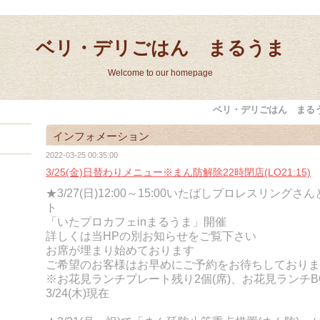
ベリ・デリごはん まるうま
Welcome to our homepage
ベリ・デリごはん まる
インフォメーション
2022-03-25 00:35:00
3/25(金)日替わりメニュー※まん防解除22時閉店(LO21:15)
★3/27(日)12:00～15:00いたばしプロレスリング
ト
「いたプロカフェinまるうま」開催
詳しくは当HPの別お知らせをご覧下さい
お席が埋まり始めております
ご希望のお客様はお早めにご予約をお待ちしておりま
※お花見ランチプレート残り2個(席)、お花見ランチB
3/24(木)現在