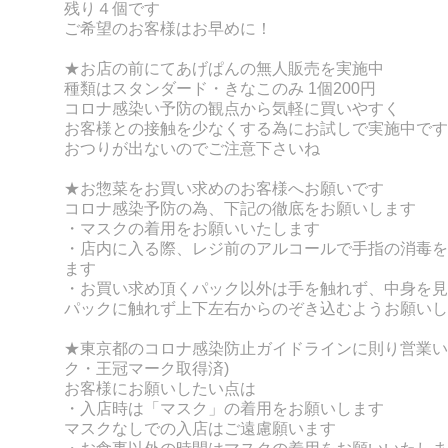
残り４個です
ご希望のお客様はお早めに！
★お店の前にてあげぱんの無人販売を実施中
種類はスタンダード・きなこのみ 1個200円
コロナ感染い予防の観点から気軽に買いやすく
お客様との接触を少なくする為にお試しで実施中です
おつりが出ないのでご注意下さいね
★お惣菜をお買い求めのお客様へお願いです
コロナ感染予防の為、下記の徹底をお願いします
・マスクの着用をお願いいたします
・店内に入る際、レジ前のアルコールで手指の消毒を
ます
・お買い求め頂くパック以外は手を触れず、
中身を見
パックに触れず上下左右からのぞき込むようお願いし
★東京都のコロナ感染防止ガイドラインに則り営業い
ク・王冠マーク取得済)
お客様にお願いしたい点は
・入店時は「マスク」の着用をお願いします
マスクなしでの入店はご遠慮願います