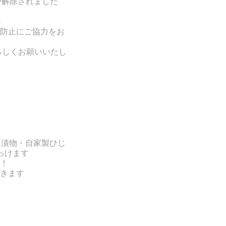
」が解除されました
)
防止にご協力をお
ろしくお願いいたし
・漬物・自家製ひじ
っけます
！
きます