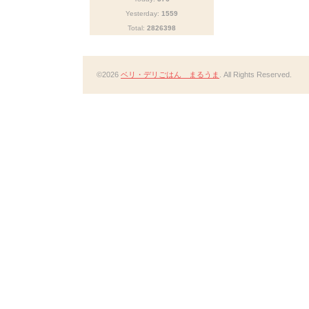
Yesterday:
1559
Total:
2826398
©2026
ベリ・デリごはん まるうま
. All Rights Reserved.