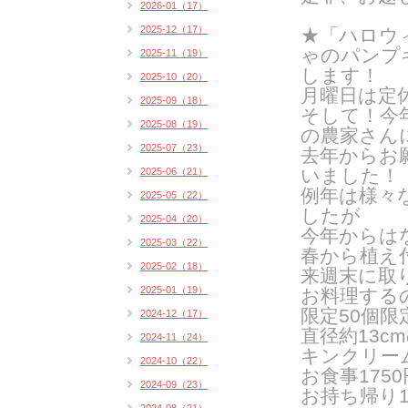
2026-01（17）
2025-12（17）
★「ハロウ
ゃのパンプキ
2025-11（19）
します！
2025-10（20）
月曜日は定
2025-09（18）
そして！今
2025-08（19）
の農家さん
2025-07（23）
去年からお
いました！
2025-06（21）
例年は様々
2025-05（22）
したが
2025-04（20）
今年からは
2025-03（22）
春から植え
2025-02（18）
来週末に取
2025-01（19）
お料理する
限定50個限
2024-12（17）
直径約13
2024-11（24）
キンクリー
2024-10（22）
お食事175
2024-09（23）
お持ち帰り1個