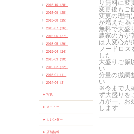
り無料に変
2015-10（28）
変更後もご
2015-09（28）
変更の理由
2015-08（25）
が増えた為
無料で大盛
2015-07（26）
農家の方が
2015-06（27）
は大変心が
2015-05（29）
フードロス
2015-04（24）
した
2015-03（30）
大盛りご飯
い
2015-02（22）
分量の微調
2015-01（1）
い
2014-04（3）
※今まで大
ず大盛りを
写真
万が一、お
します
メニュー
カレンダー
店舗情報