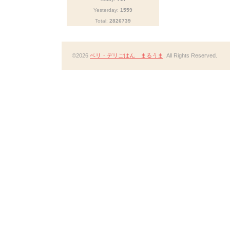
Yesterday:
1559
Total:
2826739
©2026
ベリ・デリごはん まるうま
. All Rights Reserved.