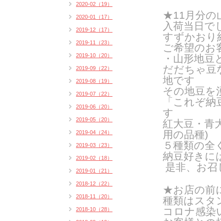
2020-02（19）
★11月分
2020-01（17）
入荷当日で
2019-12（17）
すずかおり
2019-11（23）
ご希望のお
2019-10（20）
・山形地豆
だだちゃ豆
2019-09（22）
地です
2019-08（19）
その地豆を
2019-07（22）
「これぞ納
2019-06（20）
す
2019-05（20）
紅大豆・青
用の品種
)
2019-04（24）
５種類の全
2019-03（23）
納豆好きに
2019-02（18）
是非、お召
2019-01（21）
2018-12（22）
★お店の前
2018-11（20）
種類はスタン
コロナ感染
2018-10（28）