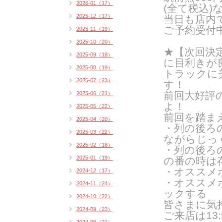
2026-01（17）
(全て税込)
2025-12（17）
当日も店内
ご予約受付
2025-11（19）
2025-10（20）
★【次回決定
2025-09（18）
に
目利きが
2025-08（19）
トラックに
2025-07（23）
す！
前回大好評
2025-06（21）
よ！
2025-05（22）
前回を踏ま
2025-04（20）
・列の後ろ
2025-03（22）
ながらじっ
2025-02（18）
・列の後ろ
2025-01（19）
の番の時は
・オススメ
2024-12（17）
・オススメ
2024-11（24）
ックする
2024-10（22）
皆さまに気
2024-09（23）
ご来
店は1