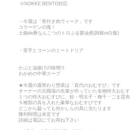
※NOKKE BENTO対応
・今週は「骨付き肉ウィーク」です
コラーゲンの塊！
土鍋de豚なんこつのトロぷる醤油煮(雑穀or白飯)
・里芋とコーンのミートドリア
かぶと油揚げの味噌汁
わかめの中華スープ
★今週の週替わり惣菜は
「直代のおむすび」です
オーナーの元職場の先輩が作っていた名物特大おむす
１つの特大おむすびに、鮭・明太子・梅干・ごま昆布
５種類の具を入れた豪華なおむすびです
どこから齧っても何かしらの具に当たります
陳列時間は未定です
詳細は電話にてお尋ね下さい