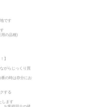
地です
す
豆用の品種
)
す！】
ながらじっくり買
の番の時は存分にお
クする
たします
、お客様同士の揉