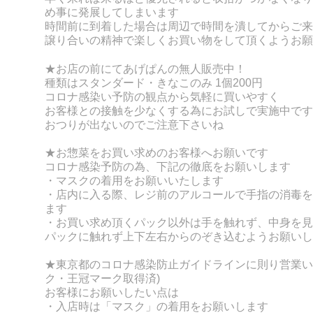
め事に発展してしまいます
時間前に到着した場合は周辺で時間を潰してからご来
譲り合いの精神で楽しくお買い物をして頂くようお願
★お店の前にてあげぱんの無人販売中！
種類はスタンダード・きなこのみ 1個200円
コロナ感染い予防の観点から気軽に買いやすく
お客様との接触を少なくする為にお試しで実施中です
おつりが出ないのでご注意下さいね
★お惣菜をお買い求めのお客様へお願いです
コロナ感染予防の為、下記の徹底をお願いします
・マスクの着用をお願いいたします
・店内に入る際、レジ前のアルコールで手指の消毒を
ます
・お買い求め頂くパック以外は手を触れず、
中身を見
パックに触れず上下左右からのぞき込むようお願いし
★東京都のコロナ感染防止ガイドラインに則り営業い
ク・王冠マーク取得済)
お客様にお願いしたい点は
・入店時は「マスク」の着用をお願いします