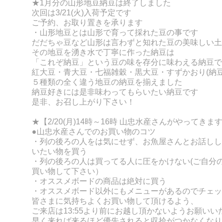
★1月分の山形地豆納豆は終了しました
次回は3/21(火)入荷予定です
ご予約、お取り置きを承ります
・山形地豆とは山形で育って採れた豆の事です
だだちゃ豆など山形は言わずと知れた豆の美味しい土
その地豆を湧き水で丁寧に作った納豆は
「これぞ納豆」という豆の味を存分に味わえる納豆で
紅大豆・青大豆・七福雑穀・黒大豆・すずかおり
(
納
５種類の全く違う地豆の納豆を揃えました
納豆好きには是非味わってもらいたい納豆です
是非、お召し上がり下さい！
★【2/20(月)14時～16時 山忠水産さんがやってきま
●山忠水産さんでのお買い物のコツ
・列の後ろの人をは気にせず、お魚屋さんとお話しし
いたい物を買う
・列の後ろの人は買ってる人に圧をかけない(ご自分
買い物して下さい）
・オススメボードの商品は絶対に買う
・オススメボード以外にもメニューがあるのでチェッ
皆さまに気持ちよくお買い物して頂けるよう、
ご来
店は13:55より前にお越し頂かないようお願いい
早く来れば来るほど優先されると収拾がつかなくなり