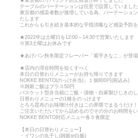
★東京都のリバウンド防止措置が終了しました
テーブルのパーテーションは任意で設置していました
東京都の感染者数が激増している為、パーテーション
たします
これからも引き続き基本的な手指消毒など感染予防を
★2022年は
土曜日を12:00～14:30で営業いたします
※第3土曜はお休みです
★あげパン秋冬限定フレーバー「紫芋きなこ」が登場
★店内の滞在時間を短くすべく
本日の日替わりメニューがお持ち帰りできます
NOKKE BENT
O(
のっけ弁当)」１個800円(税込み)
※雑穀ご飯はプラス50円
バスケット型弁当箱にご飯・漬物・自家製ひじきのし
日替わりメニュ
ーの
1種をのっけます
とろろ昆布のお味噌汁付きはこの界隈でまるうだけ！
ご注文いただいてから詰めるのでその分のお時間をい
NOKKE BENTO対応メニュー各５食限定
【本日の日替わりメニュー】
・イワシの丸干し
(
雑穀or白飯)