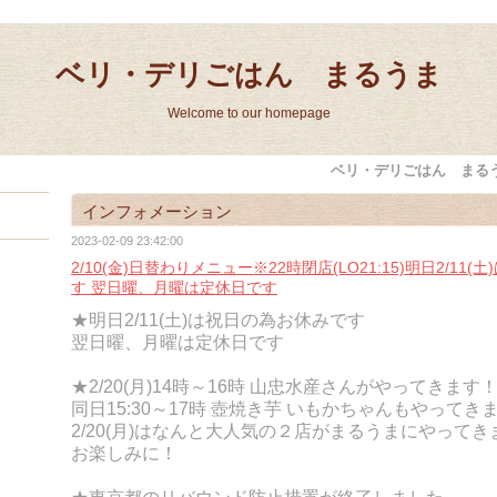
ベリ・デリごはん まるうま
Welcome to our homepage
ベリ・デリごはん まる
インフォメーション
2023-02-09 23:42:00
2/10(金)日替わりメニュー※22時閉店(LO21:15)明日2/11
す 翌日曜、月曜は定休日です
★明日2/11(土)は祝日の為お休みです
翌日曜、月曜は定休日です
★2/20(月)14時～16時 山忠水産さんがやってきます
同日15:30～17時 壺焼き芋 いもかちゃんもやってき
2/20(月)はなんと大人気の２店がまるうまにやってき
お楽しみに！