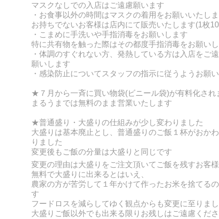
マスクなしでの入店はご遠慮願います
・お食事以外の時間はマスクの着用をお願いいたしま
お持ちでないお客様は店内にて販売いたします(1枚10
・こまめに手洗いや手指消毒をお願いします
特に共有物を触った際はその都度手指消毒をお願いし
・体調のすぐれない方、発熱している方は入店をご遠
願いします
・感染防止についてスタッフの指示に従うようお願い
★７月から一斉に買い物袋(ビニール袋)が有料化され
まるうまでは無料のまま営業いたします
★普通盛り・大盛りの仕組みが少し変わりました
大盛りは基本廃止とし、普通盛りのご飯１杯がおかわ
りました
変更後もご飯の分量は大盛りと同じです
変更の理由は大盛りをご注文頂いてご飯を残すお客様
無料で大盛りに出来るとはいえ、
農家の方が苦労して１年かけて作ったお米を捨てるの
す
フードロスを減らしてゆく観点からも変更に至りまし
大盛りご飯以外でも出来る限りお残しはご遠慮くださ