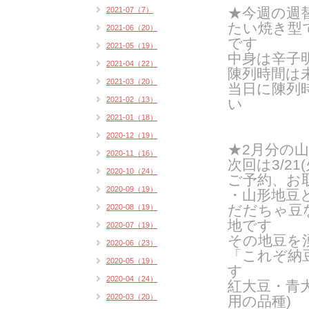
★今週の週
2021-07（7）
たい焼き型
2021-06（20）
です
2021-05（19）
中身は辛子
2021-04（22）
陳列時間は
2021-03（20）
当日に陳列
2021-02（13）
い
2021-01（18）
2020-12（19）
★2月分の
2020-11（16）
次回は3/21
2020-10（24）
ご予約、お
2020-09（19）
・山形地豆
だだちゃ豆
2020-08（19）
地です
2020-07（19）
その地豆を
2020-06（23）
「これぞ納
2020-05（19）
す
2020-04（24）
紅大豆・青
2020-03（20）
用の品種
)