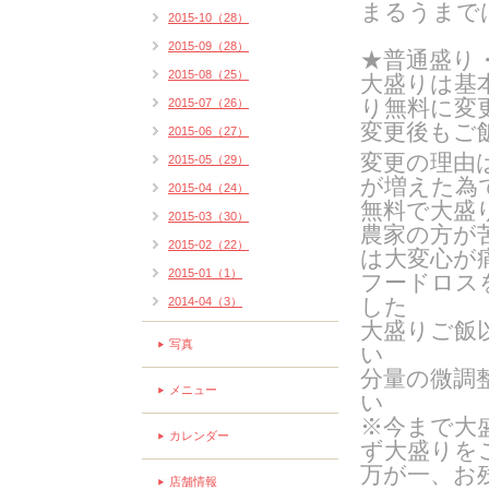
まるうまで
2015-10（28）
2015-09（28）
★普通盛り
2015-08（25）
大盛りは基
り無料に変
2015-07（26）
変更後もご
2015-06（27）
変更の理由
2015-05（29）
が増えた為
2015-04（24）
無料で大盛
2015-03（30）
農家の方が
2015-02（22）
は大変心が
2015-01（1）
フードロス
した
2014-04（3）
大盛りご飯
写真
い
分量の微調
メニュー
い
※今まで大
カレンダー
ず大盛りを
万が一、お
店舗情報