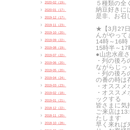
５種類の全
2020-02（19）
納豆好きに
2020-01（17）
是非、お召
2019-12（17）
2019-11（23）
★【3月27
2019-10（20）
んがやって
14時～16
2019-09（22）
15時半～1
2019-08（19）
●山忠水産
2019-07（22）
・列の後ろ
2019-06（20）
ながらじっ
2019-05（20）
・列の後ろ
2019-04（24）
の番の時は
・オススメ
2019-03（23）
・オススメ
2019-02（18）
ックする
2019-01（21）
皆さまに気
2018-12（22）
ご来
店は1
2018-11（20）
たします
早く来れば
2018-10（28）