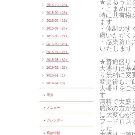
★まるうま
2015-10（28）
・こまめに
2015-09（28）
特に共有物
ます
2015-08（25）
・体調のす
2015-07（26）
慮いただく
2015-06（27）
・感染防止
2015-05（29）
いたします
2015-04（24）
2015-03（30）
★普通盛り
大盛りは基
2015-02（22）
り無料に変
2015-01（1）
変更後もご
2014-04（3）
大盛りをご
す
写真
無料で大盛
農家の方が
メニュー
は大変心が
フードロス
カレンダー
した
店舗情報
大盛りご飯