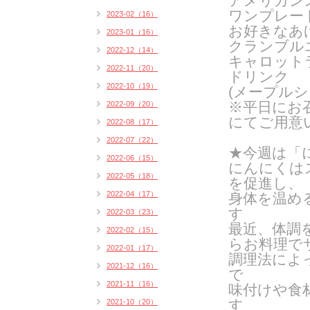
アメリカン
ワンプレー
2023-02（16）
お好きなあ
2023-01（16）
クランブル
2022-12（14）
キャロット
2022-11（20）
ドリンク
2022-10（19）
(メープルシ
※平日にお
2022-09（20）
にてご用意
2022-08（17）
2022-07（22）
★今週は「
2022-06（15）
にんにくは
2022-05（18）
を促進し、
2022-04（17）
身体を温め
す
2022-03（23）
最近、体調
2022-02（15）
らお料理で
2022-01（17）
調理法によ
2021-12（16）
で
2021-11（16）
味付けや食
す
2021-10（20）