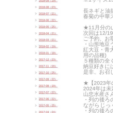
2018-09（19）
2018-08（23）
長ネギと油
2018-07（21）
春菊の中華
2018-06（22）
★11月分
2018-05（25）
次回は12/1
2018-04（21）
ご予約、
お
2018-03（21）
・山形地豆
2018-02（19）
紅大豆・青
2018-01（18）
用の品種
)
５種類の全
2017-12（23）
納豆好きに
2017-11（20）
是非、お召
2017-10（25）
2017-09（22）
★【202
2017-08（19）
2024年は
2017-07（22）
山忠水産さ
・列の後ろ
2017-06（22）
ながらじっ
2017-05（25）
・列の後ろ
2017-04（24）