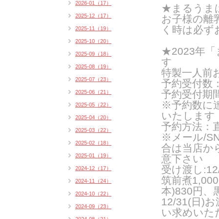
2026-01（17）
★まるうま
2025-12（17）
お子様の離
く時は
必ず
2025-11（19）
2025-10（20）
★2023
2025-09（18）
す
2025-08（19）
特製一人前お
2025-07（23）
予約受付数：
予約受付期間：
2025-06（21）
※予約数に
2025-05（22）
いたします
2025-04（20）
予約方法：直
2025-03（22）
※メール/
2025-02（18）
合は当店か
2025-01（19）
意下さい
受け渡し:12/
2024-12（17）
筑前煮1,0
2024-11（24）
本)830円、
2024-10（22）
12/31(
2024-09（23）
い求めいた