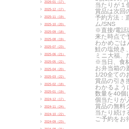
2026-01（17）
当たりが１
2025-12（17）
賞品は次回
予約方法：直
2025-11（19）
ム/SNS
2025-10（20）
※直接/電話
2025-09（18）
来た時点で
2025-08（19）
わかめごは
2025-07（23）
鮭の塩焼き
ミニ大福、
2025-06（21）
※当日、食
2025-05（22）
お弁当箱の
2025-04（20）
1/20全
2025-03（22）
賞品の引き
2025-02（18）
わかるよう
2025-01（19）
数量を40
個当たりが
2024-12（17）
賞品の無料
2024-11（24）
当たり続け
2024-10（22）
ご予約をお
2024-09（23）