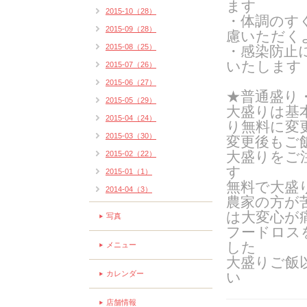
ます
2015-10（28）
・体調のす
2015-09（28）
慮いただく
2015-08（25）
・感染防止
いたします
2015-07（26）
2015-06（27）
★普通盛り
2015-05（29）
大盛りは基
2015-04（24）
り無料に変
2015-03（30）
変更後もご
大盛りをご
2015-02（22）
す
2015-01（1）
無料で大盛
2014-04（3）
農家の方が
は大変心が
写真
フードロス
した
メニュー
大盛りご飯
カレンダー
い
店舗情報