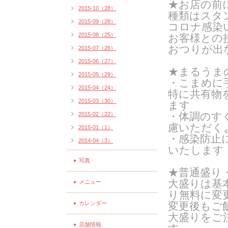
★お店の前
2015-10（28）
種類はスタン
2015-09（28）
コロナ感染
2015-08（25）
お客様との
おつりが出
2015-07（26）
2015-06（27）
★まるうま
2015-05（29）
・こまめに
2015-04（24）
特に共有物
2015-03（30）
ます
・体調のす
2015-02（22）
慮いただく
2015-01（1）
・感染防止
2014-04（3）
いたします
写真
★普通盛り
大盛りは基
メニュー
り無料に変
カレンダー
変更後もご
大盛りをご
店舗情報