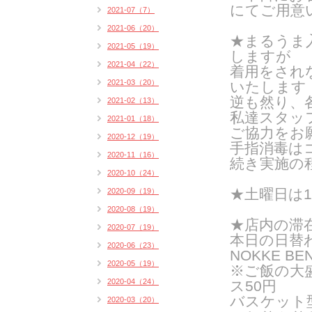
にてご用意
2021-07（7）
2021-06（20）
★
まるうま
2021-05（19）
しますが
2021-04（22）
着用をされ
2021-03（20）
いたします
逆も然り、
2021-02（13）
私達スタッ
2021-01（18）
ご協力をお
2020-12（19）
手指消毒は
2020-11（16）
続き実施の
2020-10（24）
★
土曜日は
2020-09（19）
2020-08（19）
★店内の滞
2020-07（19）
本日の日替
2020-06（23）
NOKKE BE
2020-05（19）
※ご飯の大
2020-04（24）
ス50円
バスケット
2020-03（20）