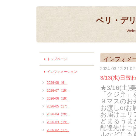
ベリ・デ
Welc
インフォメ
トップページ
2024-03-12 21:02
インフォメーション
3/13(水)日替
2026-08（6）
★3
/16(
土
)
2026-07（19）
「クジ弁」
2026-06（19）
９マスのお
お渡しorお
2026-05（17）
お届けエリ
2026-04（20）
どまるうま
2026-03（19）
配達先はご
2026-02（17）
ルなどにも