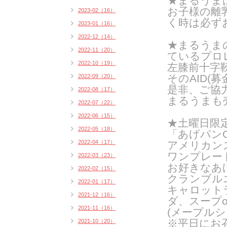
★まるうま
お子様の離
2023-02（16）
く時は
必ず
2023-01（16）
2022-12（14）
★まるうま
2022-11（20）
ているプロ
2022-10（19）
左膝前十字
そのAID(
2022-09（20）
是非、ご協
2022-08（17）
まるうまも
2022-07（22）
2022-06（15）
★土曜日限
2022-05（18）
「あげパンO
2022-04（17）
アメリカン
ワンプレー
2022-03（23）
お好きなあ
2022-02（15）
クランブル
2022-01（17）
キャロット
2021-12（16）
ダ、スープ
2021-11（16）
(メープルシ
※平日にお
2021-10（20）