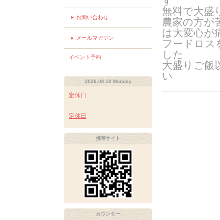
す
無料で大盛
お問い合わせ
農家の方が
は大変心が
メールマガジン
フードロス
した
イベント予約
大盛りご飯
い
2026.08.10 Monday
定休日
定休日
携帯サイト
カウンター