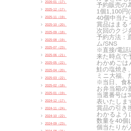
2026-01（17）
予約販売の
2025-12（17）
1
個
1,100
円
(
40
個中当た
2025-11（19）
賞品はまる
2025-10（20）
次回のクジ
2025-09（18）
予約方法：
2025-08（19）
ム
/SNS
2025-07（23）
※直接
/
電話
来た時点で
2025-06（21）
わかめごは
2025-05（22）
鮭の塩焼き
2025-04（20）
ミニ大福、
2025-03（22）
※当日、食
2025-02（18）
お弁当箱の
2025-01（19）
当選番号は3
表いたしま
2024-12（17）
賞品の引き
2024-11（24）
わかるよう
2024-10（22）
数量を
40
個
2024-09（23）
個当たりが