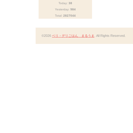
Today:
38
Yesterday:
984
Total:
2827044
©2026
ベリ・デリごはん まるうま
. All Rights Reserved.